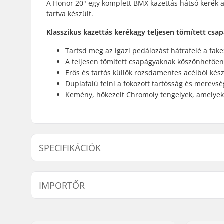
A Honor 20" egy komplett BMX kazettás hátsó kerék a 
tartva készült.
Klasszikus kazettás kerékagy teljesen tömített csa
Tartsd meg az igazi pedálozást hátrafelé a fak
A teljesen tömített csapágyaknak köszönhetően
Erős és tartós küllők rozsdamentes acélból kés
Duplafalú felni a fokozott tartósság és merevs
Kemény, hőkezelt Chromoly tengelyek, amelyek
SPECIFIKÁCIÓK
BMX stílus:
Freestyle
IMPORTŐR
Felni Anyaga:
6061-T6 al
BMX kerék:
Rear
Név:
Centrano ApS
Kerékátmérő:
20"
Cím:
Omega 6