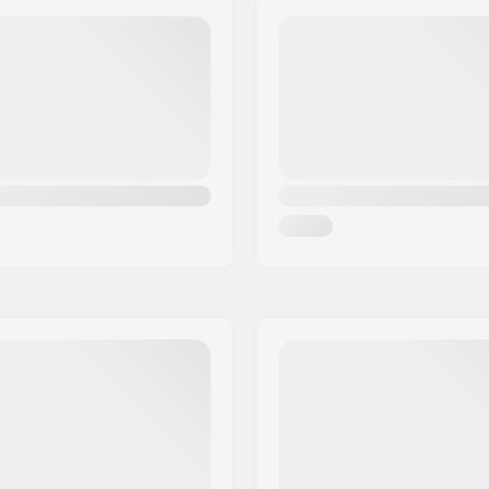
Zárt csapágy
Kerékagy védő:
Súly: