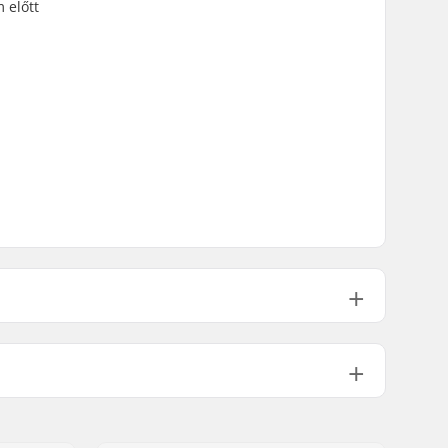
 előtt
36
Dupla falú felni
9T
Male