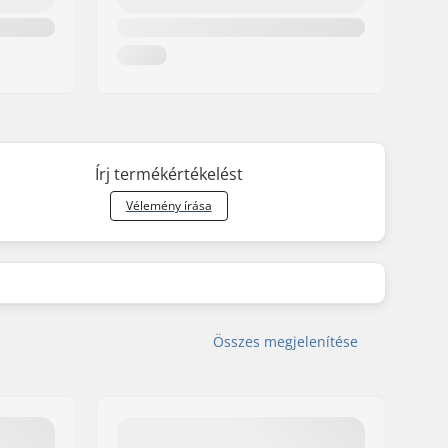
Írj termékértékelést
Vélemény írása
Összes megjelenítése