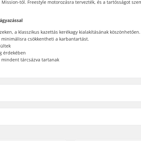
Mission-tól. Freestyle motorozásra tervezték, és a tartósságot szem
págyazással
ezeken, a klasszikus kazettás kerékagy kialakításának köszönhetően.
 minimálisra csökkentheti a karbantartást.
zültek
ég érdekében
 mindent tárcsázva tartanak
 BMX
A küllők száma:
loy
BMX Felni Típus:
Fogak száma:
BMX Tengely Típus: