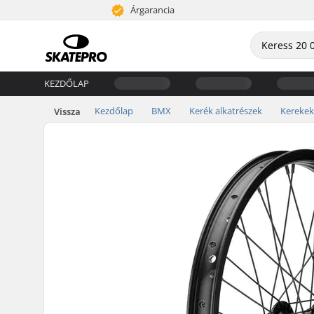
Árgarancia
KEZDŐLAP
Kezdőlap
BMX
Kerék alkatrészek
Kerekek
Vissza