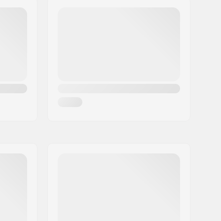
Nem tartalmazza
1307g