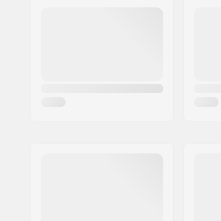
Kerékagy:
Kazetta, 
Irányítószám:
8382
Tengely átmérő:
14mm
Város:
Hinnerup
Hajtás oldal:
Jobb
Ország:
Dánia