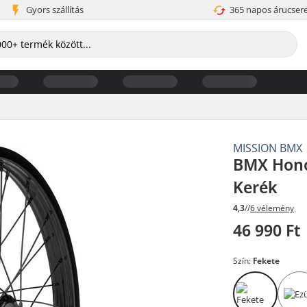
Gyors szállítás
365 napos árucser
MISSION BMX
BMX Hono
Kerék
4,3
//
6 vélemény
46 990 Ft
Szín:
Fekete