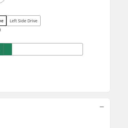
ve
Left Side Drive
)
A