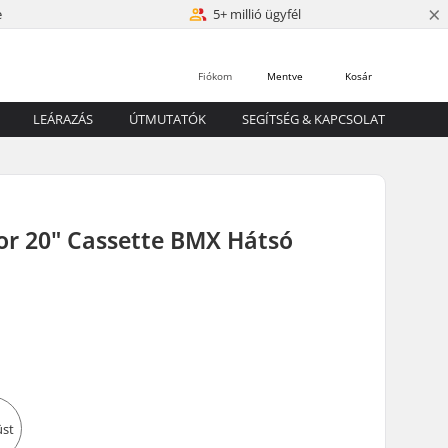
×
e
5+ millió ügyfél
Fiókom
Mentve
Kosár
LEÁRAZÁS
ÚTMUTATÓK
SEGÍTSÉG & KAPCSOLAT
r 20" Cassette BMX Hátsó