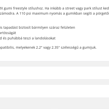
X gumi freestyle stílushoz. Ha inkább a street vagy park stílust ked
et számodra. A 110 psi maximum nyomás a gumikban segíti a pörgető
s tapadást biztosít bármilyen száraz felületen
tartósságát
d és puhábbá teszi a landolásokat
patibilis, melyekenek 2.2" vagy 2.35" szélességű a gumijuk.
 BMX
Összehajtható:
elület
Kerék Nyomás:
ett
Súly:
rék
Darab/Csomag: