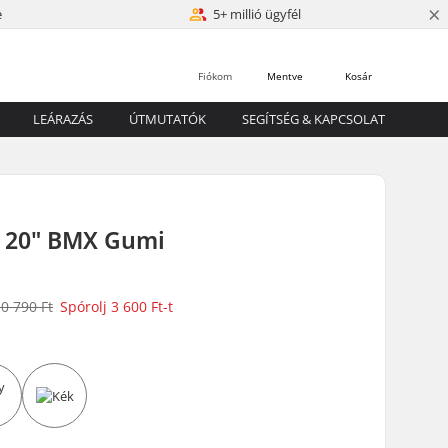
×
e
5+ millió ügyfél
Fiókom
Mentve
Kosár
LEÁRAZÁS
ÚTMUTATÓK
SEGÍTSÉG & KAPCSOLAT
k 20" BMX Gumi
0 790 Ft
Spórolj
3 600 Ft
-t