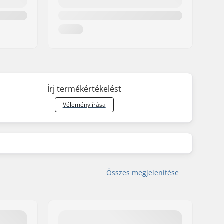
Írj termékértékelést
Vélemény írása
Összes megjelenítése