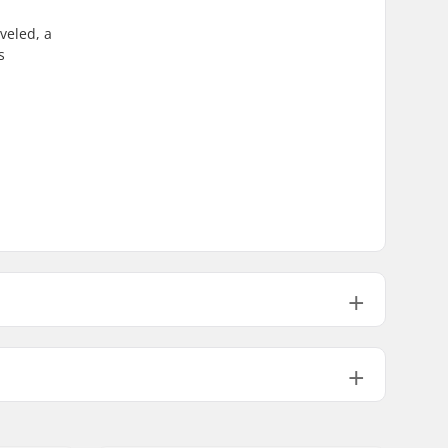
veled, a
s
Not Foldable
110psi
630g
1