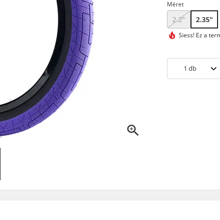
Méret
2.2"
2.35"
Siess! Ez a te
1
db