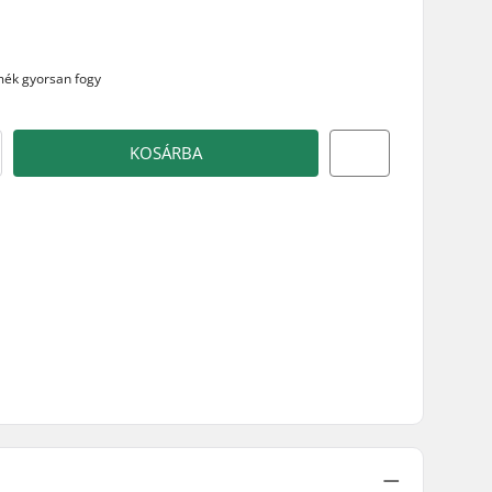
rmék
gyorsan fogy
KOSÁRBA