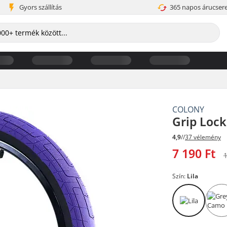
Gyors szállítás
365 napos árucser
COLONY
Grip Loc
4,9
//
37 vélemény
7 190 Ft
1
Szín:
Lila