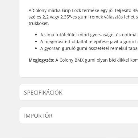
A Colony márka Grip Lock terméke egy jól teljesítő BM
széles 2,2 vagy 2,35''-es gumi remek választás leh
trükköket.
A sima futófelület mind gyorsaságot és optimáli
A megerősített oldalfal felépítése javít a gumi 
A gyorsan guruló gumi összetétel remekül tapa
Megjegyzés
: A Colony BMX gumi olyan biciklikkel kom
SPECIFIKÁCIÓK
BMX stílus:
Freestyle
IMPORTŐR
Gumi minta:
Sima futóf
Gumi felépítése:
Megerősít
Név:
Centrano ApS
Gumi anyaga:
Gumikeve
Cím:
Omega 6