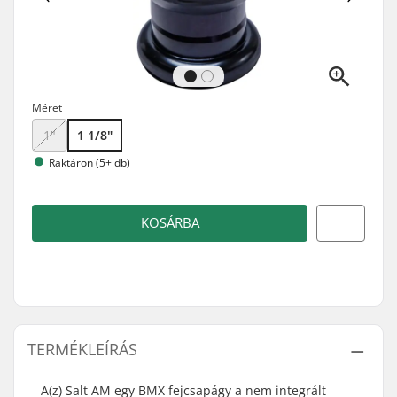
Méret
1"
1 1/8"
Raktáron (5+ db)
KOSÁRBA
TERMÉKLEÍRÁS
A(z) Salt AM egy BMX fejcsapágy a nem integrált