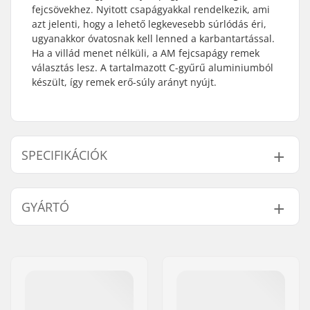
fejcsövekhez. Nyitott csapágyakkal rendelkezik, ami
azt jelenti, hogy a lehető legkevesebb súrlódás éri,
ugyanakkor óvatosnak kell lenned a karbantartással.
Ha a villád menet nélküli, a AM fejcsapágy remek
választás lesz. A tartalmazott C-gyűrű aluminiumból
készült, így remek erő-súly arányt nyújt.
SPECIFIKÁCIÓK
Kormánycsapágy
Nem integrált
GYÁRTÓ
típusa:
Kománycső mérete:
1 1/8"
Név:
We Make Things GmbH
Kompatibilitás:
Menet nélküli villák
Cím:
RICHARD-BYRD-STR. 12
Csapágy típusa:
Nyitott
Irányítószám:
50829
Súly:
184g
Város:
Köln
Crown race:
Igen