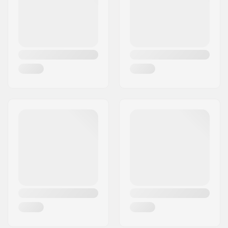
Ország:
Németország
C-ring:
Alumínium
Villarózsa:
Tartalmazza