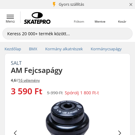
×
5+ millió ügyfél
Gyors szállítás
Menü
Fiókom
Mentve
Kosár
Kezdőlap
BMX
Kormány alkatrészek
Kormánycsapágy
SALT
AM Fejcsapágy
4,6
//
16 vélemény
3 590 Ft
5 390 Ft
Spórolj
1 800 Ft
-t