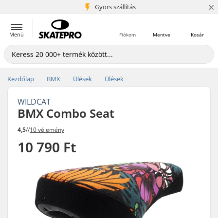
×
5+ millió ügyfél
Gyors szállítás
Menü
Fiókom
Mentve
Kosár
Kezdőlap
BMX
Ülések
Ülések
WILDCAT
BMX Combo Seat
4,5
//
10 vélemény
10 790 Ft