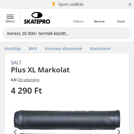
×
5+ millió ügyfél
Gyors szállítás
Menü
Fiókom
Mentve
Kosár
Kezdőlap
BMX
Kormány alkatrészek
Markolatok
SALT
Plus XL Markolat
4,8
//
26 vélemény
4 290 Ft