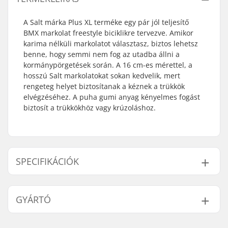
A Salt márka Plus XL terméke egy pár jól teljesítő
BMX markolat freestyle biciklikre tervezve. Amikor
karima nélküli markolatot választasz, biztos lehetsz
benne, hogy semmi nem fog az utadba állni a
kormánypörgetések során. A 16 cm-es mérettel, a
hosszú Salt markolatokat sokan kedvelik, mert
rengeteg helyet biztosítanak a kéznek a trükkök
elvégzéséhez. A puha gumi anyag kényelmes fogást
biztosít a trükkökhöz vagy krúzoláshoz.
SPECIFIKÁCIÓK
Markolat
Alumínium, Acél
GYÁRTÓ
kompatibilis:
Markolat hossza:
16cm
Név:
We Make Things GmbH
Karima:
Perem nélküli