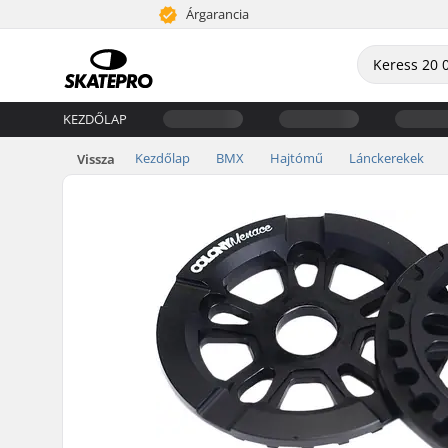
Árgarancia
KEZDŐLAP
Kezdőlap
BMX
Hajtómű
Lánckerekek
Vissza