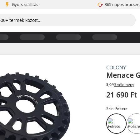
Gyors szállítás
365 napos árucser
COLONY
Menace G
5,0
//
3 vélemény
21 690 Ft
Szín:
Fekete