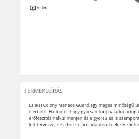
Videó
TERMÉKLEÍRÁS
Ez a(z) Colony Menace Guard egy magas minőségű BMX 
elérhető. Ha fontos hogy gyorsan tudj haladni bring
erőfeszítés nélkül menjen és a gyorsulás is szempont
lett tervezve, de a hozzá járó adaptereknek köszönh