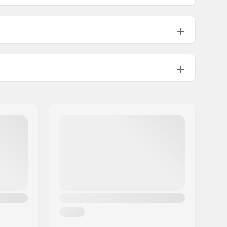
125g
Igen