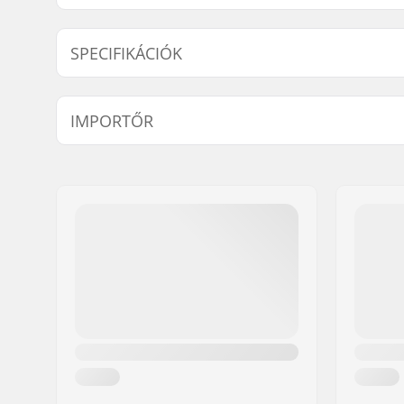
SPECIFIKÁCIÓK
Fogak száma:
25T, 28T
IMPORTŐR
Lánctányér felszerelése:
19mm, 22
Név:
Centrano ApS
Cím:
Omega 6
Irányítószám:
8382
Város:
Hinnerup
Ország:
Dánia