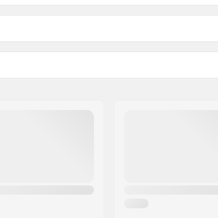
Súly:
mm, 24mm, Bolt Drive
Lánckerékvédő: