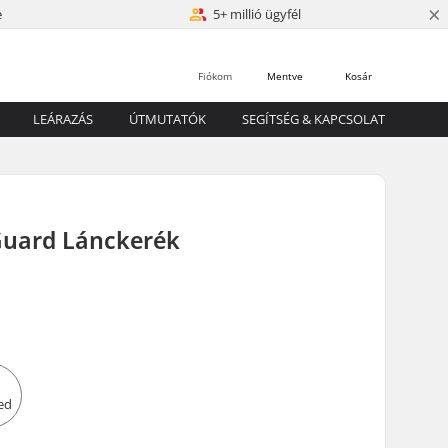
×
e
5+ millió ügyfél
Fiókom
Mentve
Kosár
LEÁRAZÁS
ÚTMUTATÓK
SEGÍTSÉG & KAPCSOLAT
uard Lánckerék