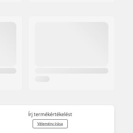
Írj termékértékelést
Vélemény írása