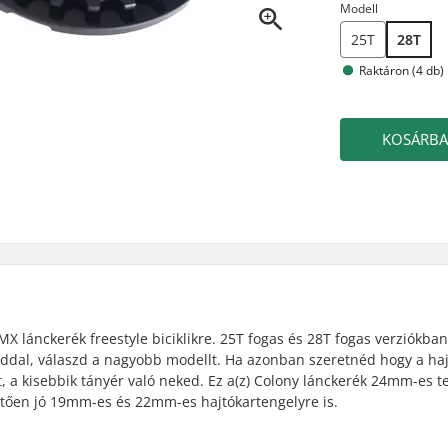
Modell
25T
28T
Raktáron (4 db)
KOSÁRB
lánckerék freestyle biciklikre. 25T fogas és 28T fogas verziókban
áddal, válaszd a nagyobb modellt. Ha azonban szeretnéd hogy a ha
, a kisebbik tányér való neked. Ez a(z) Colony lánckerék 24mm-es t
etően jó 19mm-es és 22mm-es hajtókartengelyre is.