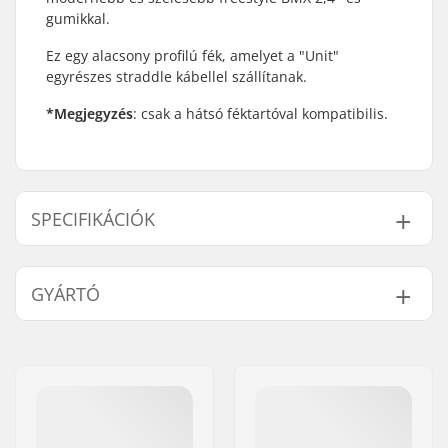
gumikkal.
Ez egy alacsony profilú fék, amelyet a "Unit"
egyrészes straddle kábellel szállítanak.
*Megjegyzés
: csak a hátsó féktartóval kompatibilis.
SPECIFIKÁCIÓK
BMX Brake:
Rear
GYÁRTÓ
Súly:
171g
Név:
We Make Things GmbH
Cím:
RICHARD-BYRD-STR. 12
Irányítószám:
50829
Város:
Köln