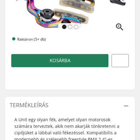
Raktáron (5+ db)
KOSÁRBA
TERMÉKLEÍRÁS
A Unit egy olyan fék, amelyet olyan motorosok
számára terveztek, akik nem akarják tönkretenni a
cipőjüket a lábbal való fékezéssel. Kompatibilis a
modernebb és szélesebb freestyle BMX 2,4"-es