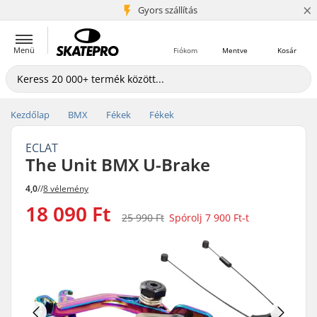
×
5+ millió ügyfél
Gyors szállítás
Menü
Fiókom
Mentve
Kosár
Kezdőlap
BMX
Fékek
Fékek
ECLAT
The Unit BMX U-Brake
4,0
//
8 vélemény
18 090 Ft
25 990 Ft
Spórolj
7 900 Ft
-t