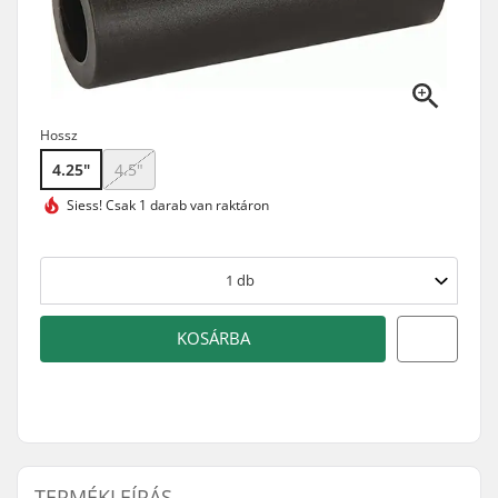
Hossz
4.25"
4.5"
Siess!
Csak 1 darab van raktáron
1
db
KOSÁRBA
TERMÉKLEÍRÁS