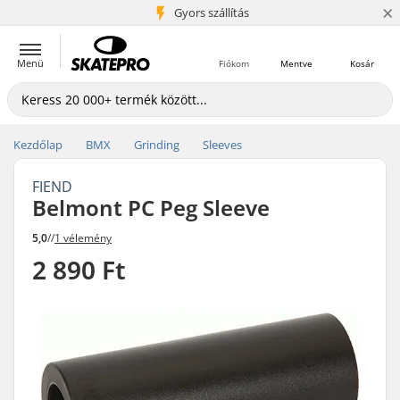
×
5+ millió ügyfél
Gyors szállítás
Menü
Fiókom
Mentve
Kosár
Kezdőlap
BMX
Grinding
Sleeves
FIEND
Belmont PC Peg Sleeve
5,0
//
1 vélemény
2 890 Ft