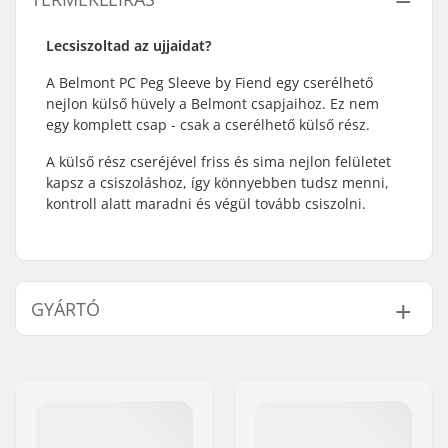
Lecsiszoltad az ujjaidat?
A Belmont PC Peg Sleeve by Fiend egy cserélhető
nejlon külső hüvely a Belmont csapjaihoz. Ez nem
egy komplett csap - csak a cserélhető külső rész.
A külső rész cseréjével friss és sima nejlon felületet
kapsz a csiszoláshoz, így könnyebben tudsz menni,
kontroll alatt maradni és végül tovább csiszolni.
GYÁRTÓ
Név:
Sunshine Distribution ApS
Cím:
Naverland 8
Irányítószám:
2600
Város:
Glostrup