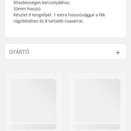
félsebességes korcsolyákhoz.
33mm hosszú
Készlet 9 tengellyel. 1 extra hosszúsággal a fék
rögzítéséhez és 8 tartalék csavarral.
GYÁRTÓ
Név:
Tecnica Group S.p.A.
Cím:
Via Fante d'Italia 56
Irányítószám:
31040
Város:
Giavera del Montello
Ország:
Olaszország