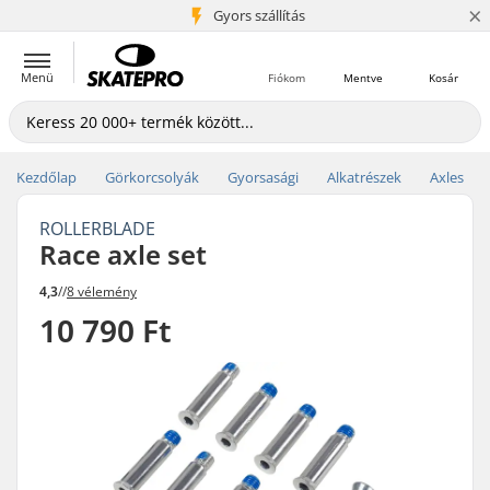
×
5+ millió ügyfél
Gyors szállítás
Menü
Fiókom
Mentve
Kosár
Kezdőlap
Görkorcsolyák
Gyorsasági
Alkatrészek
Axles
ROLLERBLADE
Race axle set
4,3
//
8 vélemény
10 790 Ft