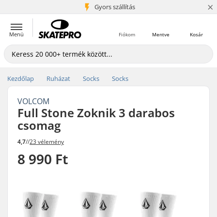
×
5+ millió ügyfél
Gyors szállítás
Menü
Fiókom
Mentve
Kosár
Kezdőlap
Ruházat
Socks
Socks
VOLCOM
Full Stone Zoknik 3 darabos
csomag
4,7
//
23 vélemény
8 990 Ft