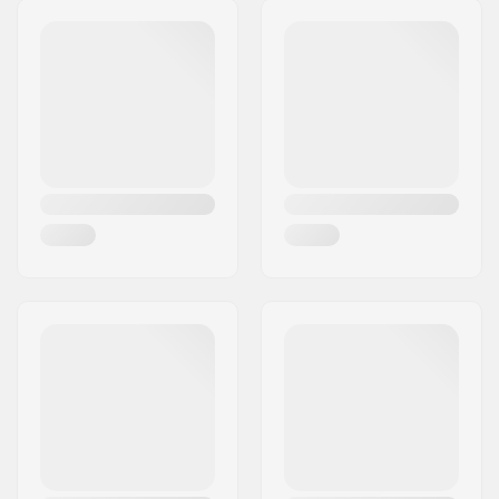
Cím:
Sejrs Alle 2, 8240 Risskov
Irányítószám:
8240
Város:
Risskov
Ország:
Dánia