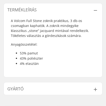
TERMÉKLEÍRÁS
A Volcom Full Stone zoknik praktikus, 3 db-os
csomagban kaphatók. A zoknik mindegyike
klasszikus „stone” jacquard mintával rendelkezik.
Tökéletes választás a gördeszkások számára.
Anyagösszetétel:
53% pamut
43% poliészter
4% elasztán
GYÁRTÓ
Név:
JA-Distribution ApS