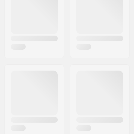
Város:
Hinnerup
Ország:
Dánia