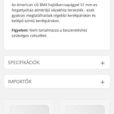
Az American US BMX hajtókarcsapágyat 51 mm-es
forgattyúház-átmérőjű vázakhoz tervezték - ezek
gyakran megtalálhatóak régebbi kerékpárokon és
belépő szintű kerékpárokon.
Figyelem
! Nem tartalmazza a beszereléshez
szükséges csészéket.
SPECIFIKÁCIÓK
Középcsapágy:
Amerikai (AMER)
IMPORTŐR
Név:
Centrano ApS
Cím:
Omega 6
Irányítószám:
8382