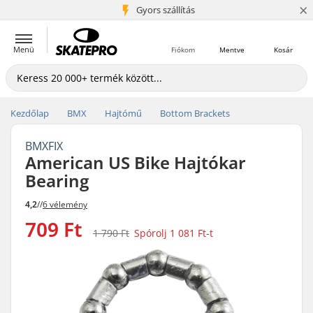
×
5+ millió ügyfél
Gyors szállítás
Menü
Fiókom
Mentve
Kosár
Kezdőlap
BMX
Hajtómű
Bottom Brackets
BMXFIX
American US Bike Hajtókar
Bearing
4,2
//
6 vélemény
709 Ft
1 790 Ft
Spórolj
1 081 Ft
-t