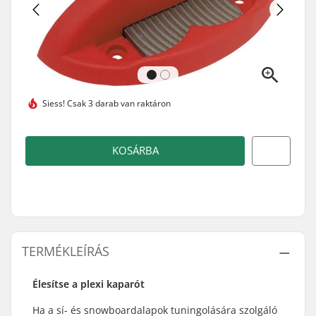
Siess!
Csak 3 darab van raktáron
KOSÁRBA
TERMÉKLEÍRÁS
Élesítse a plexi kaparót
Ha a sí- és snowboardalapok tuningolására szolgáló