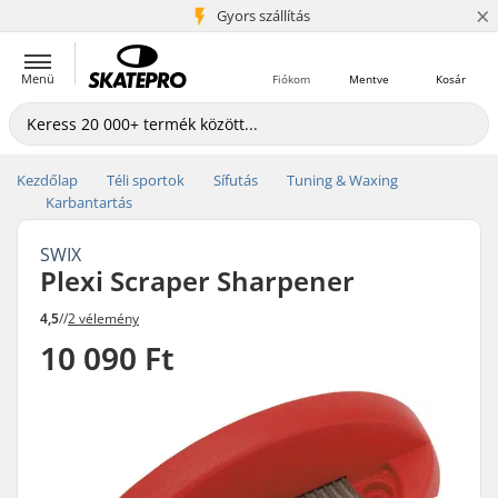
×
5+ millió ügyfél
Gyors szállítás
Menü
Fiókom
Mentve
Kosár
Kezdőlap
Téli sportok
Sífutás
Tuning & Waxing
Karbantartás
SWIX
Plexi Scraper Sharpener
4,5
//
2 vélemény
10 090 Ft