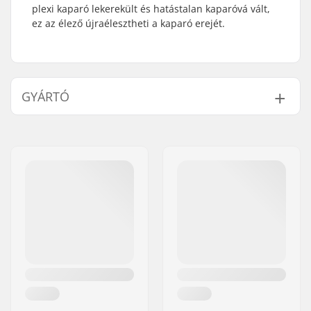
plexi kaparó lekerekült és hatástalan kaparóvá vált,
ez az élező újraélesztheti a kaparó erejét.
GYÁRTÓ
Név:
STM Sport A/S
Cím:
Industrivej 19
Irányítószám:
8260
Város:
Viby J
Ország:
Dánia