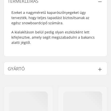
TERMÉKLEÍRÁS
Ezeket a nagyméretű kaparószőnyegeket úgy
tervezték, hogy teljes tapadást biztosítsanak az
egész snowboardcipő számára.
A kialakításon belül pedig olyan eszközként lett
kifejlesztve, amely segít megszabadulni a bakancs
alatti jégtől.
GYÁRTÓ
Név:
Burton Sportartikel GmbH
Cím:
Haller Strasse 111
Irányítószám:
6020
Város:
Innsbruck
Ország:
Ausztria