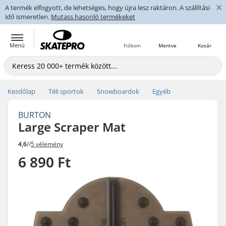
×
A termék elfogyott, de lehetséges, hogy újra lesz raktáron. A szállítási
idő ismeretlen.
Mutass hasonló termékeket
Menü
Fiókom
Mentve
Kosár
Kezdőlap
Téli sportok
Snowboardok
Egyéb
BURTON
Large Scraper Mat
4,6
//
5 vélemény
6 890 Ft