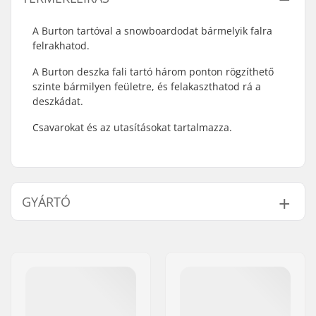
A Burton tartóval a snowboardodat bármelyik falra
felrakhatod.
A Burton deszka fali tartó három ponton rögzíthető
szinte bármilyen feületre, és felakaszthatod rá a
deszkádat.
Csavarokat és az utasításokat tartalmazza.
GYÁRTÓ
Név:
Burton Sportartikel GmbH
Cím:
Haller Strasse 111
Irányítószám:
6020
Város:
Innsbruck
Ország:
Ausztria