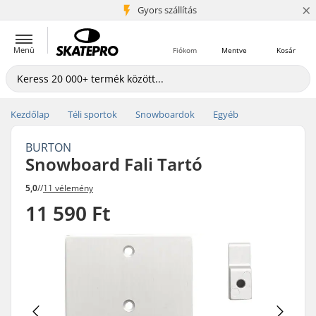
×
5+ millió ügyfél
Gyors szállítás
Menü
Fiókom
Mentve
Kosár
Kezdőlap
Téli sportok
Snowboardok
Egyéb
BURTON
Snowboard Fali Tartó
5,0
//
11 vélemény
11 590 Ft