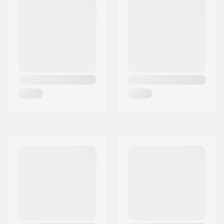
Maximum
64mm
kerékátmérő:
Kerék keménysége:
85A
Csapágy precízió:
Nem meghatározott
A használó súlya
60 kg
maximum:
Fék:
Igen