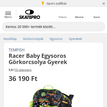
×
5+ millió ügyfél
Gyors szállítás
Menü
Fiókom
Mentve
Kosár
Kezdőlap
Görkorcsolyák
Egysoros
Gyerekek
TEMPISH
Racer Baby Egysoros
Görkorcsolya Gyerek
5,0
//
10 vélemény
36 190 Ft