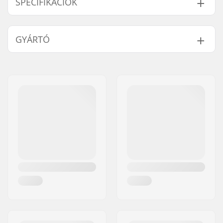
SPECIFIKÁCIÓK
Állítható méretű cipő:
Igen
GYÁRTÓ
Kerékátmérő:
64mm
Cipő/Héj:
Közepesen puha
Név:
TEMPISH s.r.o.
Készségszint:
Kezdő
Cím:
Bratrí Wolfu 495/16
Cipő anyaga:
PVC
Irányítószám:
779 00
Bélés anyaga:
Nylon
Város:
Olomouc
Bélés tulajdonságai:
Eltávolítható,
Ország:
Csehország
Anatómiailag formált
Záródás:
2x Csat
Szár:
Magas oldalsó
támasz, Állítható,
Beépített
hordozóhurok
Váz anyaga:
Műanyag
Keret típusa:
Flat beállítás