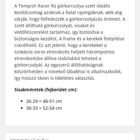
A Tempish Racer fiú görkorcsolya-szett ideális
kezdőcsomag azoknak a fiatal rajongóknak, akik alig
várják, hogy felfedezzék a görkorcsolyázás örömeit. A
szett állítható görkorcsolyát, sisakot és
védőfelszerelést tartalmaz, így biztosítva a
biztonságos kezdést. A frame és a kerekek felépítése
cserélhető. Ez azt jelenti, hogy a kerekeket a
szokásos soros elrendezés helyett hárompontos
elrendezésbe állítva stabilabbá teheted a
görkorcsolyát. Az egyszerű állíthatóságnak
köszönhetően a növekvő lábakhoz is alkalmazkodik,
így hosszú távon is tökéletes választás.
Sisakméretek (fejkerület cm):
26-29 = 48-51 cm
30-33 = 52-54 cm