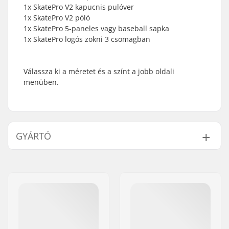
1x SkatePro V2 kapucnis pulóver
1x SkatePro V2 póló
1x SkatePro 5-paneles vagy baseball sapka
1x SkatePro logós zokni 3 csomagban
Válassza ki a méretet és a színt a jobb oldali
menüben.
GYÁRTÓ
Név:
Centrano ApS
Cím:
Omega 6
Irányítószám:
8382
Város:
Hinnerup
Ország:
Dánia