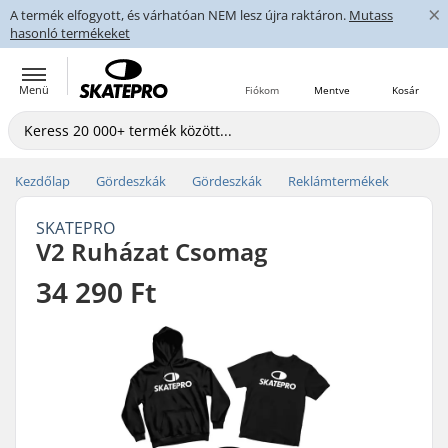
×
A termék elfogyott, és várhatóan NEM lesz újra raktáron.
Mutass
hasonló termékeket
Menü
Fiókom
Mentve
Kosár
Kezdőlap
Gördeszkák
Gördeszkák
Reklámtermékek
SKATEPRO
V2 Ruházat Csomag
34 290 Ft