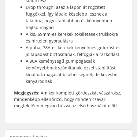
stabil lesz
Drop through, azaz a lapon át rögzített
függőkkel, így lábaid közelebb lesznek a
talajhoz, hogy stabilabban és könnyebben
hajtsd magad
A kis, 69mm-es kerekek tökéletesek trükkökre
és hirtelen gyorsulásra
A puha, 78A-es kerekek kényelmes gulurást és
jó tapadást biztosítanak, felfogják a rázkódást
A 90A keménységű gumipogácsák
keményebbnek számítanak, ezzel stabilitást
kínálnak magasabb sebességnél, de kevésbé
kanyarodnak
Megjegyzés:
Amikor komplett gördeszkát vászárolsz,
mindenképp ellenőrizd, hogy minden csavar
megfelelően megvan húzva az első használat előtt