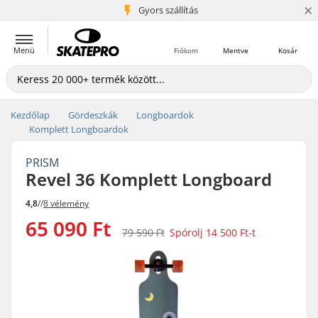
×
5+ millió ügyfél
Gyors szállítás
Menü
Fiókom
Mentve
Kosár
Kezdőlap
Gördeszkák
Longboardok
Komplett Longboardok
PRISM
Revel 36 Komplett Longboard
4,8
//
8 vélemény
65 090 Ft
79 590 Ft
Spórolj
14 500 Ft
-t