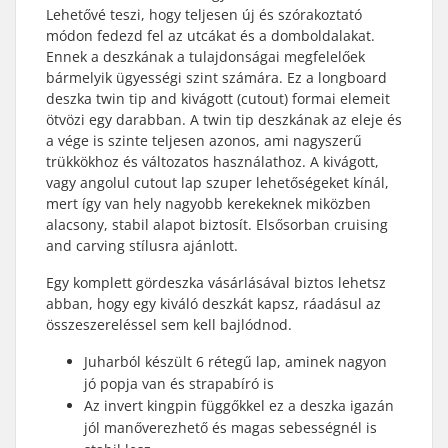
Lehetővé teszi, hogy teljesen új és szórakoztató
módon fedezd fel az utcákat és a domboldalakat.
Ennek a deszkának a tulajdonságai megfelelőek
bármelyik ügyességi szint számára. Ez a longboard
deszka twin tip and kivágott (cutout) formai elemeit
ötvözi egy darabban. A twin tip deszkának az eleje és
a vége is szinte teljesen azonos, ami nagyszerű
trükkökhoz és változatos használathoz. A kivágott,
vagy angolul cutout lap szuper lehetőségeket kínál,
mert így van hely nagyobb kerekeknek miközben
alacsony, stabil alapot biztosít. Elsősorban cruising
and carving stílusra ajánlott.
Egy komplett gördeszka vásárlásával biztos lehetsz
abban, hogy egy kiváló deszkát kapsz, ráadásul az
összeszereléssel sem kell bajlódnod.
Juharból készült 6 rétegű lap, aminek nagyon
jó popja van és strapabíró is
Az invert kingpin függőkkel ez a deszka igazán
jól manőverezhető és magas sebességnél is