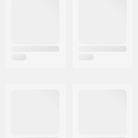
Kerékátmérő:
69mm
Kerék keménysége:
78A
Kerék anyaga:
PU anyag
Csapágy precízió:
ABEC-7
Konkáv:
alacsony
Ügyességi szint:
Kezdő
,
Középhaladó
,
Haladó
Stílus:
Freeride,
Cruise
,
Carving