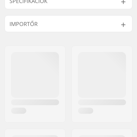
SPECIFIKÁCIÓK
Lap Szélessége:
9.25" (23.5cm)
IMPORTŐR
Lap Hossza:
36" (91.4cm)
Tengelytáv:
26.5" (67.3cm)
Név:
Centrano ApS
Lap anyaga:
Juharfa, 6-réteg
Cím:
Omega 6
További anyagok:
Bambusz, 1-réteg
Irányítószám:
8382
Lap jellemzői:
Twin tip, Kivágások
Város:
Hinnerup
Griptape:
Előre felragasztott
Ország:
Dánia
griptape
Függő típusa:
Inverted kingpin,
Standard függő, Drop
through
Hanger szélessége:
180mm (7")
Tengely hossza:
10"
Függő szöge:
50°
Párnázás:
90A