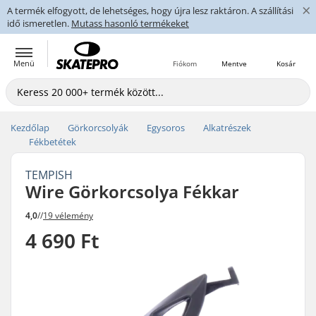
×
A termék elfogyott, de lehetséges, hogy újra lesz raktáron. A szállítási
idő ismeretlen.
Mutass hasonló termékeket
Menü
Fiókom
Mentve
Kosár
Kezdőlap
Görkorcsolyák
Egysoros
Alkatrészek
Fékbetétek
TEMPISH
Wire Görkorcsolya Fékkar
4,0
//
19 vélemény
4 690 Ft