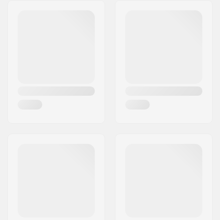
Cím:
Bratrí Wolfu 495/16
Irányítószám:
779 00
Város:
Olomouc
Ország:
Csehország