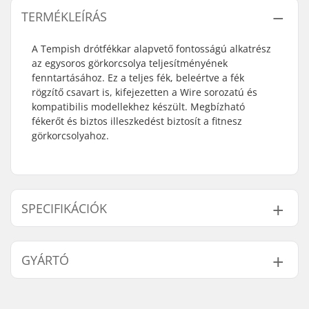
TERMÉKLEÍRÁS
A Tempish drótfékkar alapvető fontosságú alkatrész
az egysoros görkorcsolya teljesítményének
fenntartásához. Ez a teljes fék, beleértve a fék
rögzítő csavart is, kifejezetten a Wire sorozatú és
kompatibilis modellekhez készült. Megbízható
fékerőt és biztos illeszkedést biztosít a fitnesz
görkorcsolyahoz.
SPECIFIKÁCIÓK
Brake mounting bolt:
Tartalmazza
GYÁRTÓ
Név:
TEMPISH s.r.o.