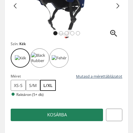
Szín:
Kék
Méret
Mutasd a mérettáblázatot
XS-S
S/M
L/XL
Raktáron (5+ db)
KOSÁRBA