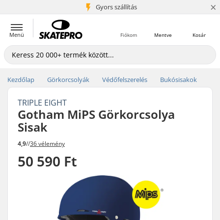
×
5+ millió ügyfél
Gyors szállítás
Menü
Fiókom
Mentve
Kosár
Kezdőlap
Görkorcsolyák
Védőfelszerelés
Bukósisakok
TRIPLE EIGHT
Gotham MiPS Görkorcsolya
Sisak
4,9
//
36 vélemény
50 590 Ft