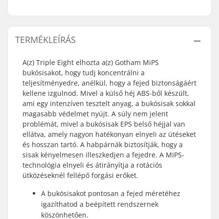
TERMÉKLEÍRÁS
A(z) Triple Eight elhozta a(z) Gotham MiPS
bukósisakot, hogy tudj koncentrálni a
teljesítményedre, anélkül, hogy a fejed biztonságáért
kellene izgulnod. Mivel a külső héj ABS-ből készült,
ami egy intenzíven tesztelt anyag, a bukósisak sokkal
magasabb védelmet nyújt. A súly nem jelent
problémát, mivel a bukósisak EPS belső héjjal van
ellátva, amely nagyon hatékonyan elnyeli az ütéseket
és hosszan tartó. A habpárnák biztosítják, hogy a
sisak kényelmesen illeszkedjen a fejedre. A MIPS-
technológia elnyeli és átirányítja a rotációs
ütközéseknél fellépő forgási erőket.
A bukósisakot pontosan a fejed méretéhez
igazíthatod a beépített rendszernek
köszönhetően.