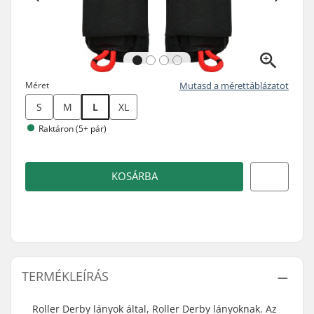
Méret
Mutasd a mérettáblázatot
S
M
L
XL
Raktáron (5+ pár)
KOSÁRBA
TERMÉKLEÍRÁS
Roller Derby lányok által, Roller Derby lányoknak. Az