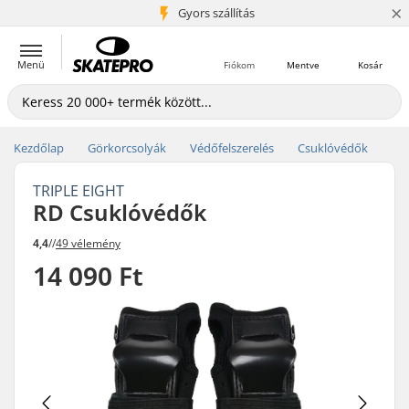
×
5+ millió ügyfél
Gyors szállítás
Menü
Fiókom
Mentve
Kosár
Kezdőlap
Görkorcsolyák
Védőfelszerelés
Csuklóvédők
TRIPLE EIGHT
RD Csuklóvédők
4,4
//
49 vélemény
14 090 Ft