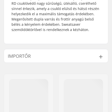
RD csuklóvédő nagy sűrűségű, ütésálló, cserélhető
sínnel érkezik, amely a csukló elülső és hátsó részén
helyezkedik el a maximális támogatás érdekében.
Megerősített dupla varrás és frottír anyagú belső
bélés a kényelem érdekében. Sweatsaver
szemöldöktörlővel is rendelkeznek a kézháton.
IMPORTŐR
Név:
Centrano ApS
Cím:
Omega 6
Irányítószám:
8382
Város:
Hinnerup
Ország:
Dánia