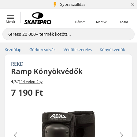
×
5+ millió ügyfél
Gyors szállítás
Menü
Fiókom
Mentve
Kosár
Kezdőlap
Görkorcsolyák
Védőfelszerelés
Könyökvédők
REKD
Ramp Könyökvédők
4,7
//
114 vélemény
7 190 Ft