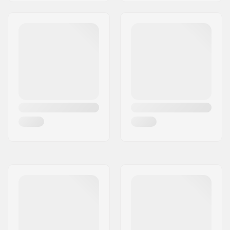
A használó súlya
100 kg
maximum:
Ajánlott:
Fitness korcsolyázás
,
Edzőkorcsolya