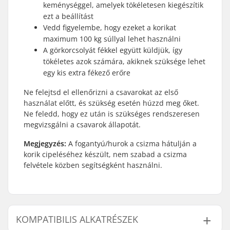
keménységgel, amelyek tökéletesen kiegészítik
ezt a beállítást
Vedd figyelembe, hogy ezeket a korikat
maximum 100 kg súllyal lehet használni
A görkorcsolyát fékkel együtt küldjük, így
tökéletes azok számára, akiknek szüksége lehet
egy kis extra fékező erőre
Ne felejtsd el ellenőrizni a csavarokat az első
használat előtt, és szükség esetén húzzd meg őket.
Ne feledd, hogy ez után is szükséges rendszeresen
megvizsgálni a csavarok állapotát.
Megjegyzés:
A fogantyú/hurok a csizma hátulján a
korik cipeléséhez készült, nem szabad a csizma
felvétele közben segítségként használni.
KOMPATIBILIS ALKATRÉSZEK