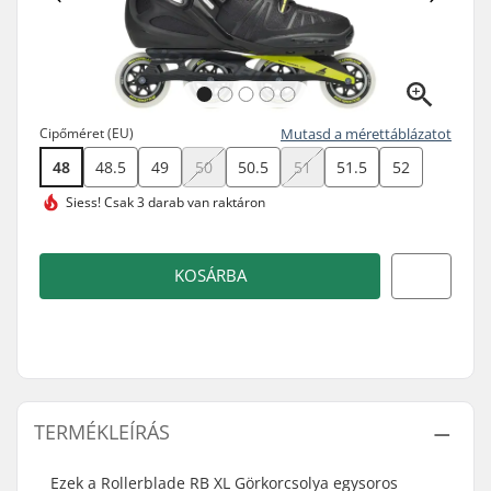
Cipőméret (EU)
Mutasd a mérettáblázatot
48
48.5
49
50
50.5
51
51.5
52
Siess!
Csak 3 darab van raktáron
KOSÁRBA
TERMÉKLEÍRÁS
Ezek a Rollerblade RB XL Görkorcsolya egysoros