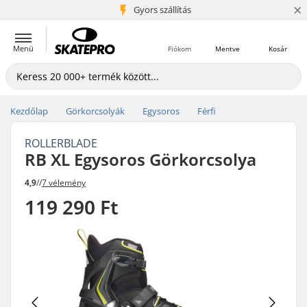
×
5+ millió ügyfél
Gyors szállítás
Menü
Fiókom
Mentve
Kosár
Kezdőlap
Görkorcsolyák
Egysoros
Férfi
ROLLERBLADE
RB XL Egysoros Görkorcsolya
4,9
//
7 vélemény
119 290 Ft