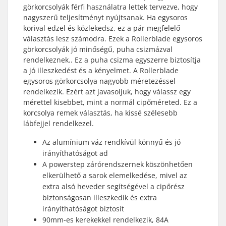
görkorcsolyák férfi használatra lettek tervezve, hogy
nagyszerű teljesítményt nyújtsanak. Ha egysoros
korival edzel és közlekedsz, ez a pár megfelelő
választás lesz számodra. Ezek a Rollerblade egysoros
görkorcsolyák jó minőségű, puha csizmázval
rendelkeznek.. Ez a puha csizma egyszerre biztosítja
a jó illeszkedést és a kényelmet. A Rollerblade
egysoros görkorcsolya nagyobb méretezéssel
rendelkezik. Ezért azt javasoljuk, hogy válassz egy
mérettel kisebbet, mint a normál cipőméreted. Ez a
korcsolya remek választás, ha kissé szélesebb
lábfejjel rendelkezel.
Az alumínium váz rendkívül könnyű és jó
irányíthatóságot ad
A powerstep zárórendszernek köszönhetően
elkerülhető a sarok elemelkedése, mivel az
extra alsó heveder segítségével a cipőrész
biztonságosan illeszkedik és extra
irányíthatóságot biztosít
90mm-es kerekekkel rendelkezik, 84A