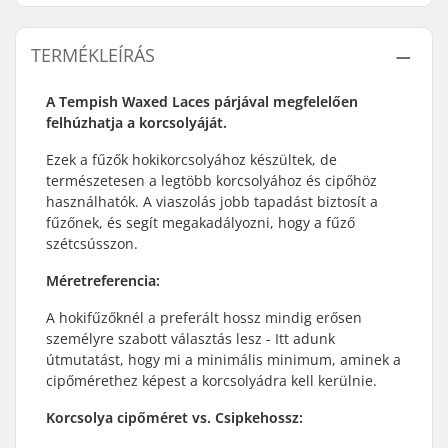
TERMÉKLEÍRÁS
A Tempish Waxed Laces párjával megfelelően
felhúzhatja a korcsolyáját.
Ezek a fűzők hokikorcsolyához készültek, de
természetesen a legtöbb korcsolyához és cipőhöz
használhatók. A viaszolás jobb tapadást biztosít a
fűzőnek, és segít megakadályozni, hogy a fűző
szétcsússzon.
Méretreferencia:
A hokifűzőknél a preferált hossz mindig erősen
személyre szabott választás lesz - Itt adunk
útmutatást, hogy mi a minimális minimum, aminek a
cipőmérethez képest a korcsolyádra kell kerülnie.
Korcsolya cipőméret vs. Csipkehossz: