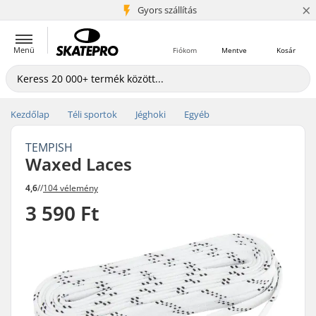
×
5+ millió ügyfél
Gyors szállítás
Menü
Fiókom
Mentve
Kosár
Kezdőlap
Téli sportok
Jéghoki
Egyéb
TEMPISH
Waxed Laces
4,6
//
104 vélemény
3 590 Ft