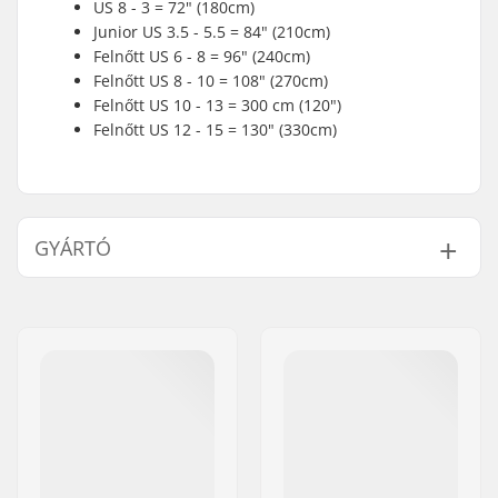
US 8 - 3 = 72" (180cm)
Junior US 3.5 - 5.5 = 84" (210cm)
Felnőtt US 6 - 8 = 96" (240cm)
Felnőtt US 8 - 10 = 108" (270cm)
Felnőtt US 10 - 13 = 300 cm (120")
Felnőtt US 12 - 15 = 130" (330cm)
GYÁRTÓ
Név:
TEMPISH s.r.o.
Cím:
Bratrí Wolfu 495/16
Irányítószám:
779 00
Város:
Olomouc
Ország:
Csehország