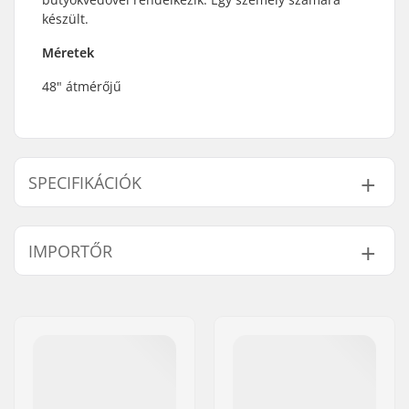
készült.
Méretek
48" átmérőjű
SPECIFIKÁCIÓK
Max. használók
1
IMPORTŐR
száma:
Név:
Centrano ApS
Cím:
Omega 6
Irányítószám:
8382
Város:
Hinnerup
Ország:
Dánia