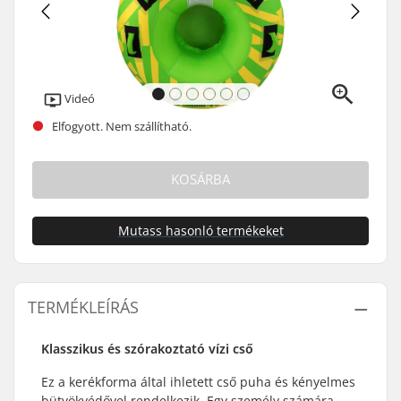
Videó
Elfogyott. Nem szállítható.
KOSÁRBA
Mutass hasonló termékeket
TERMÉKLEÍRÁS
Klasszikus és szórakoztató vízi cső
Ez a kerékforma által ihletett cső puha és kényelmes
bütyökvédővel rendelkezik. Egy személy számára