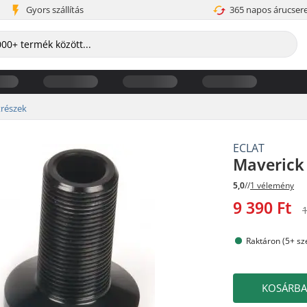
Gyors szállítás
365 napos árucser
trészek
ECLAT
Maverick
5,0
//
1 vélemény
9 390 Ft
1
Raktáron (5+ sze
KOSÁRB