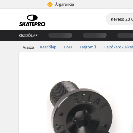
Árgarancia
KEZDŐLAP
Kezdőlap
BMX
Hajtómű
Hajtókarok Alka
Vissza