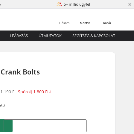
×
e
5+ millió ügyfél
Fiókom
Mentve
Kosár
LEÁRAZÁS
ÚTMUTATÓK
SEGÍTSÉG & KAPCSOLAT
 Crank Bolts
1 190 Ft
Spórolj
1 800 Ft
-t
tt)
A