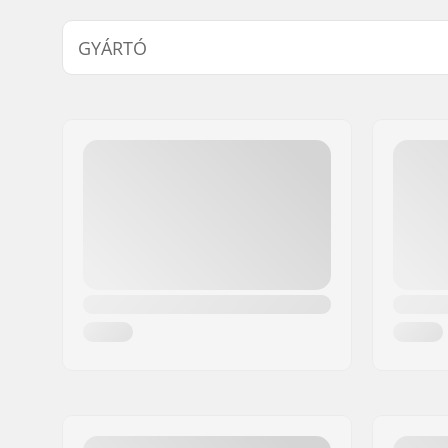
GYÁRTÓ
Név:
We Make Things GmbH
Cím:
RICHARD-BYRD-STR. 12
Irányítószám:
50829
Város:
Köln
Ország:
Németország