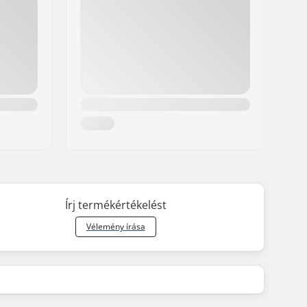
Írj termékértékelést
Vélemény írása