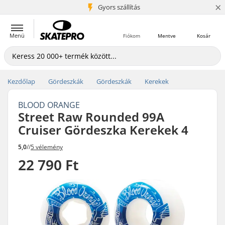
×
5+ millió ügyfél
Gyors szállítás
Menü
Fiókom
Mentve
Kosár
Kezdőlap
Gördeszkák
Gördeszkák
Kerekek
BLOOD ORANGE
Street Raw Rounded 99A
Cruiser Gördeszka Kerekek 4
5,0
//
5 vélemény
22 790 Ft