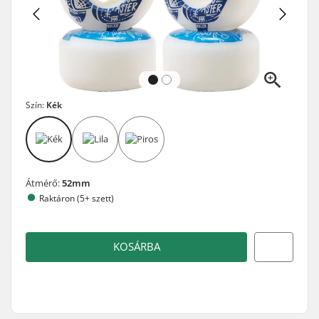
Szín:
Kék
Átmérő:
52mm
Raktáron (5+ szett)
KOSÁRBA