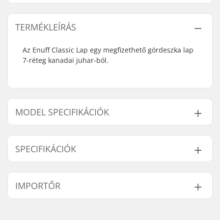
TERMÉKLEÍRÁS
Az Enuff Classic Lap egy megfizethető gördeszka lap
7-réteg kanadai juhar-ból.
MODEL SPECIFIKÁCIÓK
Modell
Lap szélessége
Lap hossza
SPECIFIKÁCIÓK
7.75"
7.75" (19.7cm)
31.375" (79.7cm)
8"
8" (20.3cm)
31.875" (81cm)
Lap anyaga:
Kanadai Juhar, 7-
IMPORTŐR
réteg
Lap színei:
Fix Színek
Név:
Centrano ApS
Konkáv:
Közepes