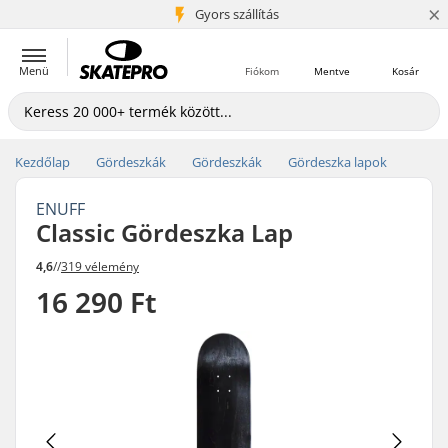
×
5+ millió ügyfél
Gyors szállítás
Menü
Fiókom
Mentve
Kosár
Kezdőlap
Gördeszkák
Gördeszkák
Gördeszka lapok
ENUFF
Classic Gördeszka Lap
4,6
//
319 vélemény
16 290 Ft