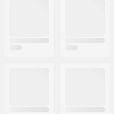
Kerék profil:
Kerek
Kerék keménysége:
88A
Kerékagy szélessége:
24mm
Mag anyaga:
Nylon
Mag design:
Küllős
Tengely átmérője:
8mm
Csapágy precízió:
ABEC-9
Fék típusa:
Flex Fender
Összeszerelés:
Részben összeszerelt
Ajánlott:
6 éves kortól
Készségszint:
Kezdő
Riding Style:
Park