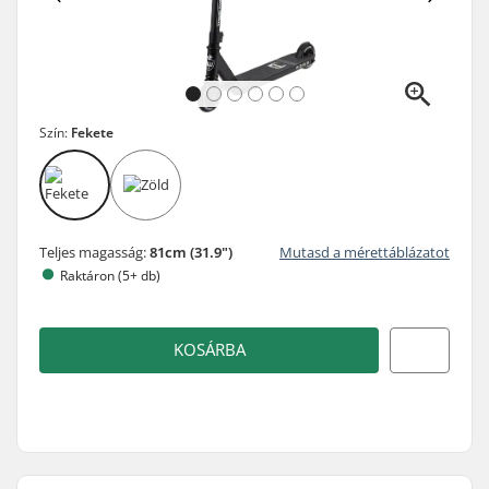
Szín:
Fekete
Teljes magasság:
81cm (31.9")
Mutasd a mérettáblázatot
Raktáron (5+ db)
KOSÁRBA