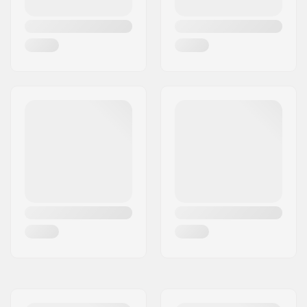
maximum:
Anyag:
Alumínium
Lap design:
Egy-részes
Lap hossza:
50cm (19.7")
Lapszélesség:
11cm (4.3")
Villasaru alakja:
Peg-cut
Fejcsőszög:
82.5°
Homorúság:
Igen
Villa design:
Kétrészes
Kormány alakja:
Y-alakú
Kormány anyaga:
Cro-mo acél 4130
A kormány külső
32mm (Normál)
átmérője:
A kormánycső belső
28mm
átmérője:
Backsweep:
Nem