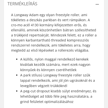
TERMÉKLEÍRÁS
A Longway Adam egy olyan freestyle roller, ami
tökéletes a deszkás parkban és vert rámpákon. A
cro-mo acél 4130 kormány kifejezetten erős, és
ellenálló, aminek köszönhetően bátran szélesítheted
a trükkjeid repertoárját. Mindezek felett, ez a roller a
könnyen karbantartható threaded kompressziós
rendszerrel rendelkezik, ami tökéletes arra, hogy
megtedd az első lépéseket a rollerezés világába.
A küllős, nylon maggal rendelkező kerekek
kiválóak kezdők számára, mert ezek nagyon
könnyűek és könnyen cserélhetőek
A park stílusú Longway freestyle roller szűk
lappal rendelkezik, ami jól jön ugrásoknál és a
levegőben végzett trükköknél
A peg-cut dropout kisebb súlyt eredményez, és
lehetőséget ad több féle peg használatára, a
grind felületet optimalizálásához