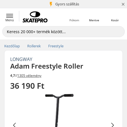
×
5+ millió ügyfél
Gyors szállítás
Menü
Fiókom
Mentve
Kosár
Kezdőlap
Rollerek
Freestyle
LONGWAY
Adam Freestyle Roller
4,7
//
1305 vélemény
36 190 Ft