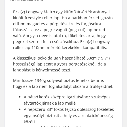
Ez a(z) Longway Metro egy kitűnő ár-érték aránnyal
kínált freestyle roller lap. Ha a parkban érzed igazán
otthon magad és a pörgetésekre és forgásokra
fókuszálsz, ez a pegre vágott (peg-cut) lap neked
való. Ahogy a neve is utal rá, tökéletes arra, hogy
pegeket szerelj fel a csúszásokhoz. Ez a(z) Longway
roller lap 110mm méretű kerekekkel kompatibilis.
A klasszikus, sokoldalúan használható 50cm (19.7")
hosszúságú lap segít a gyors pörgetéseknél, de a
landolást is kényelmessé teszi.
Mindössze 1340g súlyával biztos lehetsz benne,
hogy ez a lap nem fog akadályt okozni a trükkjeidnél.
A hátsó kerék középre igazításához szükséges
távtartók járnak a lap mellé
A népszerű 83° fokos fejcső dőlésszög tökéletes
egyensúlyt biztosít a hely és a reakcióképesség
között