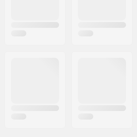
fokozat:
Lap design:
Egy-részes
Villasaru alakja:
Peg-cut
Homorúság:
Igen
Fejcsőszög:
83°
Fejcső hossza:
115mm
Kormánycsapágy
Integrált 1 1/8"
típusa:
Lap távtartók:
Tartalmazza
Fék típusa:
Flex Fender
Fék/Fender:
Tartalmazza
Keréktengely:
Tartalmazza
Tengely átmérője:
8mm
Griptape:
Nem tartalmazza