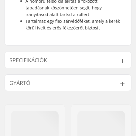
A homorú felső kialakítás a fokozott
tapadásnak köszönhetően segít, hogy
irányításod alatt tartsd a rollert
Tartalmaz egy flex sárvédőféket, amely a kerék
körül ívelt és erős fékezőerőt biztosít
SPECIFIKÁCIÓK
Lapszélesség:
11cm (4.3")
GYÁRTÓ
Lap hossza:
50cm (19.7")
Kerékátmérő:
110mm
Név:
Centrano ApS
Kerékagy szélessége:
24mm
Cím:
Omega 6
Súly:
1340g
Irányítószám:
8382
Anyag:
Alumínium 6000
Város:
Hinnerup
Series
Ország:
Dánia
Anyagkezelési
T6