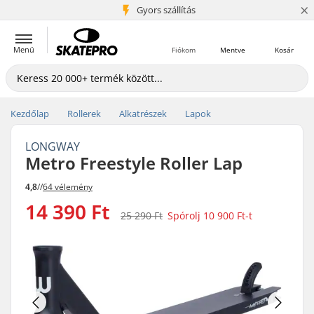
×
5+ millió ügyfél
Gyors szállítás
Menü
Fiókom
Mentve
Kosár
Kezdőlap
Rollerek
Alkatrészek
Lapok
LONGWAY
Metro Freestyle Roller Lap
4,8
//
64 vélemény
14 390 Ft
25 290 Ft
Spórolj
10 900 Ft
-t