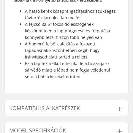
lábaknak a könnyebb landolások érdekében.
A hátsó kerék középre igazításához szükséges
távtartók járnak a lap mellé
A fejcső 82.5° fokos dőlésszögének
köszönhetően a lap pörgetése és forgatása
könnyebb lesz, hiszon több helyed van
A homorú felső kialakítás a fokozott
tapadásnak köszönhetően segít, hogy
irányításod alatt tartsd a rollert
Ez a lap fék nélkül érkezik, de a hozzá járó
sárvédő miatt a lábad nem fogja véletlenül
sem a hátsó kereket érinteni
KOMPATIBILIS ALKATRÉSZEK
A következő termékek kompatibilisek a(z) Native
Stem Freestyle Roller Lap:
MODEL SPECIFIKÁCIÓK