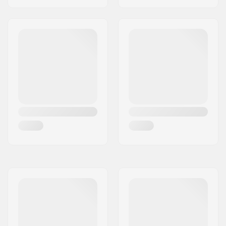
Fék típusa:
Sárvédő (nincs fék)
Fék/Fender:
Tartalmazza
Keréktengely:
Tartalmazza
Tengely átmérője:
8mm
Griptape:
Nem tartalmazza