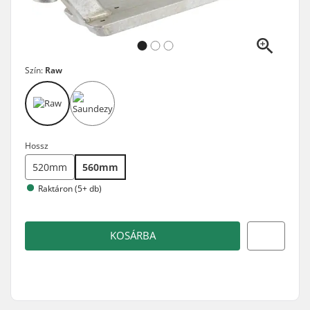
Szín:
Raw
Hossz
520mm
560mm
Raktáron (5+ db)
KOSÁRBA