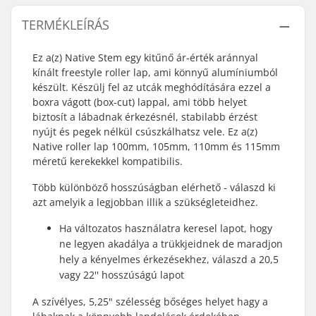
TERMÉKLEÍRÁS
Ez a(z) Native Stem egy kitűnő ár-érték aránnyal
kínált freestyle roller lap, ami könnyű alumíniumból
készült. Készülj fel az utcák meghódítására ezzel a
boxra vágott (box-cut) lappal, ami több helyet
biztosít a lábadnak érkezésnél, stabilabb érzést
nyújt és pegek nélkül csúszkálhatsz vele. Ez a(z)
Native roller lap 100mm, 105mm, 110mm és 115mm
méretű kerekekkel kompatibilis.
Több különböző hosszúságban elérhető - válaszd ki
azt amelyik a legjobban illik a szükségleteidhez.
Ha változatos használatra keresel lapot, hogy
ne legyen akadálya a trükkjeidnek de maradjon
hely a kényelmes érkezésekhez, válaszd a 20,5
vagy 22'' hosszúságú lapot
A szívélyes, 5,25" szélesség bőséges helyet hagy a