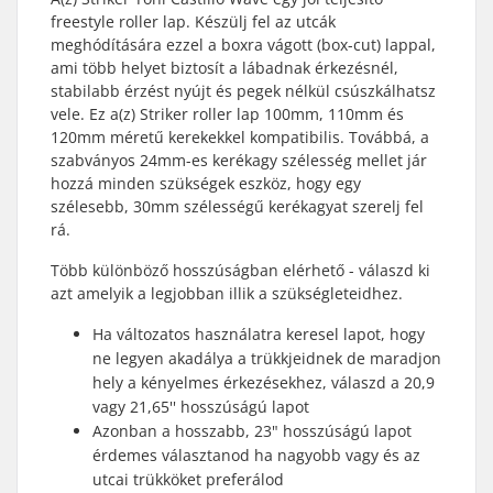
freestyle roller lap. Készülj fel az utcák
meghódítására ezzel a boxra vágott (box-cut) lappal,
ami több helyet biztosít a lábadnak érkezésnél,
stabilabb érzést nyújt és pegek nélkül csúszkálhatsz
vele. Ez a(z) Striker roller lap 100mm, 110mm és
120mm méretű kerekekkel kompatibilis. Továbbá, a
szabványos 24mm-es kerékagy szélesség mellet jár
hozzá minden szükségek eszköz, hogy egy
szélesebb, 30mm szélességű kerékagyat szerelj fel
rá.
Több különböző hosszúságban elérhető - válaszd ki
azt amelyik a legjobban illik a szükségleteidhez.
Ha változatos használatra keresel lapot, hogy
ne legyen akadálya a trükkjeidnek de maradjon
hely a kényelmes érkezésekhez, válaszd a 20,9
vagy 21,65'' hosszúságú lapot
Azonban a hosszabb, 23" hosszúságú lapot
érdemes választanod ha nagyobb vagy és az
utcai trükköket preferálod