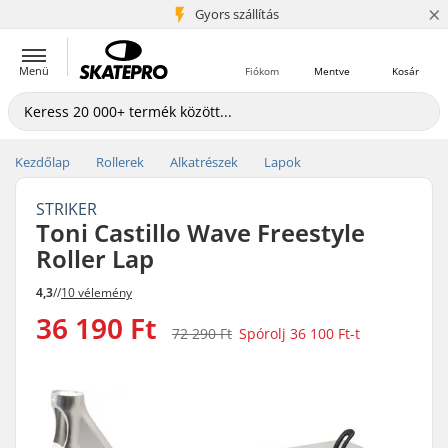
×
5+ millió ügyfél
Gyors szállítás
Menü
Fiókom
Mentve
Kosár
Kezdőlap
Rollerek
Alkatrészek
Lapok
STRIKER
Toni Castillo Wave Freestyle
Roller Lap
4,3
//
10 vélemény
36 190 Ft
72 290 Ft
Spórolj
36 100 Ft
-t