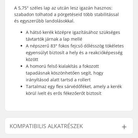
A 5,75" széles lap az utcán lesz igazán hasznos:
szabadon tolhatod a pörgetéseid több stabilitással
és egyszerűbb landolásokkal.
A hátsó kerék középre igazításához szükséges
távtartók járnak a lap mellé
A népszerű 83° fokos fejcső dőlésszög tökéletes
egyensúlyt biztosít a hely és a reakcióképesség
között
A homorú felső kialakítás a fokozott
tapadásnak köszönhetően segít, hogy
irányításod alatt tartsd a rollert
Tartalmaz egy flex sárvédőféket, amely a kerék
körül ívelt és erős fékezőerőt biztosít
KOMPATIBILIS ALKATRÉSZEK