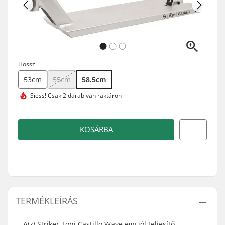
Hossz
53cm
55cm
58.5cm
Siess!
Csak 2 darab van raktáron
KOSÁRBA
TERMÉKLEÍRÁS
A(z) Striker Toni Castillo Wave egy jól teljesítő