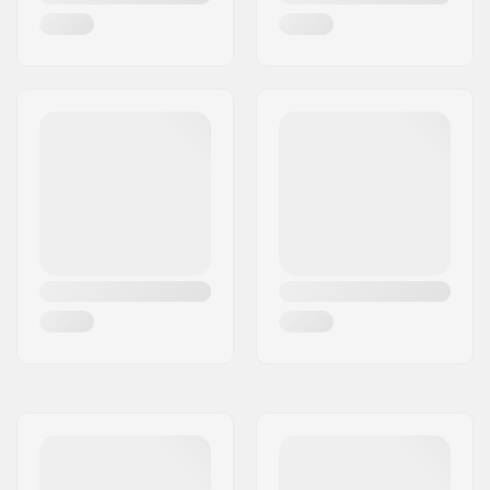
Fejcsőszög:
83°
Fejcső hossza:
110mm
Kormánycsapágy
Integrált 1 1/8"
típusa:
Lap távtartók:
Tartalmazza
Fék típusa:
Flex Fender
Fék/Fender:
Tartalmazza
Keréktengely:
Tartalmazza
Tengely átmérője:
8mm
Griptape:
Nem tartalmazza