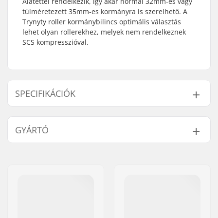
Alátéttel rendelkezik, így akár normál 32mm-es vagy
túlméretezett 35mm-es kormányra is szerelhető. A
Trynyty roller kormánybilincs optimális választás
lehet olyan rollerekhez, melyek nem rendelkeznek
SCS kompresszióval.
SPECIFIKÁCIÓK
Kormánybilincs belső
32mm (Regular),
GYÁRTÓ
átmérő:
35mm (Oversized)
A kormánybilincs
Dupla
Név:
Centrano
mérete:
Cím:
Omega 6
Alátét:
Tartalmazza
Irányítószám:
8382
Súly:
105g
Város:
Hinnerup
Tartalmazott
Nem
Ország:
Dánia
kompressziós: