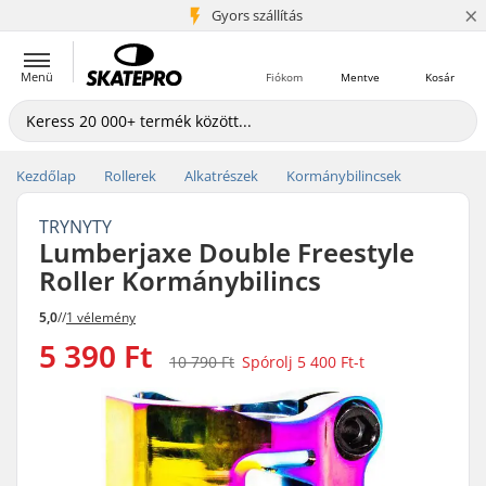
×
5+ millió ügyfél
Gyors szállítás
Menü
Fiókom
Mentve
Kosár
Kezdőlap
Rollerek
Alkatrészek
Kormánybilincsek
TRYNYTY
Lumberjaxe Double Freestyle
Roller Kormánybilincs
5,0
//
1 vélemény
5 390 Ft
10 790 Ft
Spórolj
5 400 Ft
-t