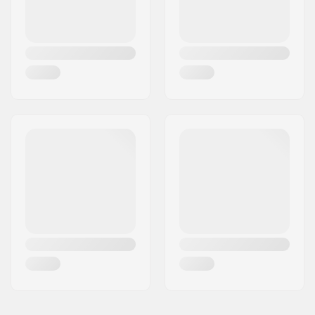
Anyag:
Alumínium 6000
Series
Villarózsa:
Nem tartalmazza
Kompressziós csavar:
Nem tartalmazza