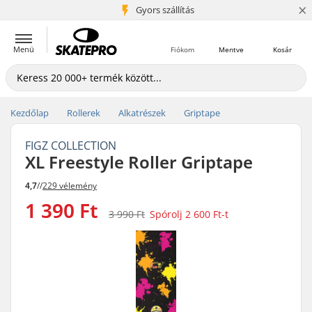
×
5+ millió ügyfél
Gyors szállítás
Menü
Fiókom
Mentve
Kosár
Kezdőlap
Rollerek
Alkatrészek
Griptape
FIGZ COLLECTION
XL Freestyle Roller Griptape
4,7
//
229 vélemény
1 390 Ft
3 990 Ft
Spórolj
2 600 Ft
-t