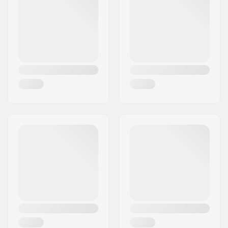
Város:
Hinnerup
Ország:
Dánia