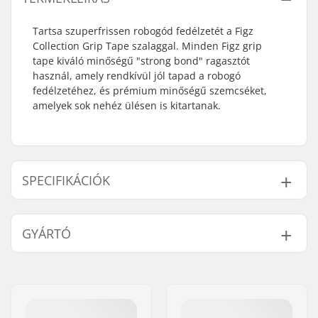
Tartsa szuperfrissen robogód fedélzetét a Figz
Collection Grip Tape szalaggal. Minden Figz grip
tape kiváló minőségű "strong bond" ragasztót
használ, amely rendkívül jól tapad a robogó
fedélzetéhez, és prémium minőségű szemcséket,
amelyek sok nehéz ülésen is kitartanak.
SPECIFIKÁCIÓK
Length:
58.4cm (23")
GYÁRTÓ
Width:
14cm (5.5")
Súly:
70g
Név:
Centrano
Cím:
Omega 6
Irányítószám:
8382