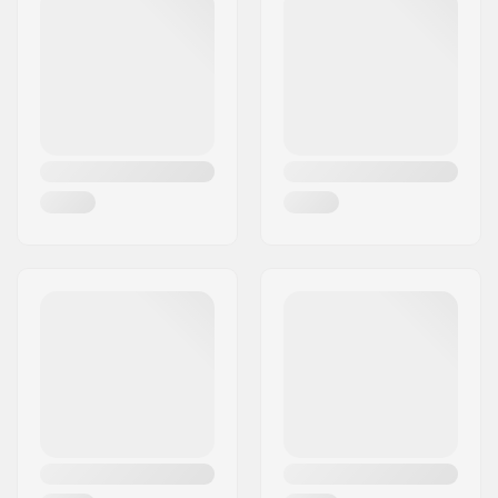
Város:
Hinnerup
Ország:
Dánia