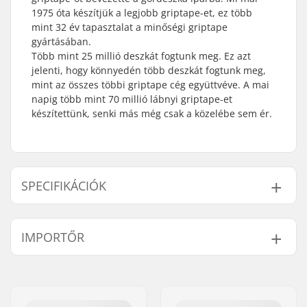
1975 óta készítjük a legjobb griptape-et, ez több
mint 32 év tapasztalat a minőségi griptape
gyártásában.
Több mint 25 millió deszkát fogtunk meg. Ez azt
jelenti, hogy könnyedén több deszkát fogtunk meg,
mint az összes többi griptape cég együttvéve. A mai
napig több mint 70 millió lábnyi griptape-et
készítettünk, senki más még csak a közelébe sem ér.
SPECIFIKÁCIÓK
Length:
61cm (24")
IMPORTŐR
Width:
17.8cm (7")
Név:
Centrano ApS
Cím:
Omega 6
Irányítószám:
8382