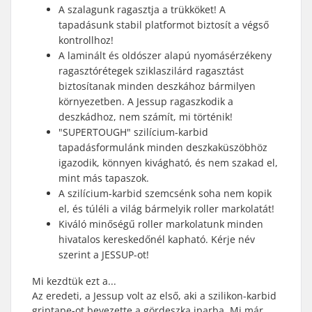
A szalagunk ragasztja a trükköket! A
tapadásunk stabil platformot biztosít a végső
kontrollhoz!
A laminált és oldószer alapú nyomásérzékeny
ragasztórétegek sziklaszilárd ragasztást
biztosítanak minden deszkához bármilyen
környezetben. A Jessup ragaszkodik a
deszkádhoz, nem számít, mi történik!
"SUPERTOUGH" szilícium-karbid
tapadásformulánk minden deszkaküszöbhöz
igazodik, könnyen kivágható, és nem szakad el,
mint más tapaszok.
A szilícium-karbid szemcsénk soha nem kopik
el, és túléli a világ bármelyik roller markolatát!
Kiváló minőségű roller markolatunk minden
hivatalos kereskedőnél kapható. Kérje név
szerint a JESSUP-ot!
Mi kezdtük ezt a...
Az eredeti, a Jessup volt az első, aki a szilikon-karbid
griptape-ot bevezette a gördeszka iparba. Mi már