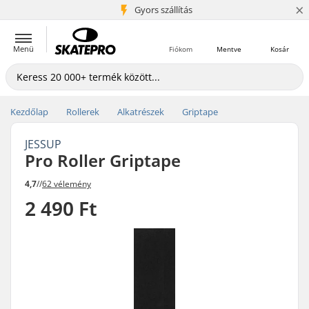
×
5+ millió ügyfél
Gyors szállítás
Menü
Fiókom
Mentve
Kosár
Kezdőlap
Rollerek
Alkatrészek
Griptape
JESSUP
Pro Roller Griptape
4,7
//
62 vélemény
2 490 Ft