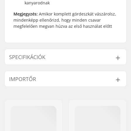
kanyarodnak
Megjegyzés:
Amikor komplett gördeszkát vászárolsz,
mindenképp ellenőrizd, hogy minden csavar
megfelelően megvan húzva az első használat előtt
SPECIFIKÁCIÓK
Lap szélessége:
7.5" (19cm)
IMPORTŐR
Lap hossza:
31" (78.7cm)
Lap anyaga:
Juharfa, 7-réteg
Név:
Centrano ApS
Kerék átmérője:
54mm
Cím:
Omega 6
Konkáv:
Közepes
Irányítószám:
8382
Lap jellemzői:
Dupla kicktail
Város:
Hinnerup
Kerék szélessége:
34mm
Ország:
Dánia
Kerék keménysége:
99A