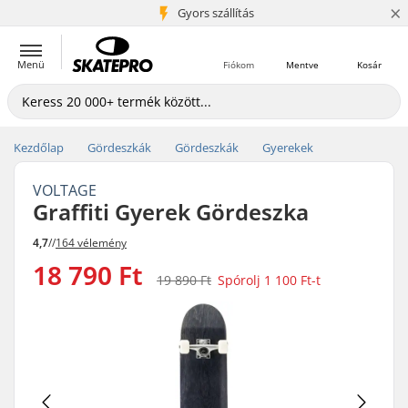
×
5+ millió ügyfél
Gyors szállítás
Menü
Fiókom
Mentve
Kosár
Kezdőlap
Gördeszkák
Gördeszkák
Gyerekek
VOLTAGE
Graffiti Gyerek Gördeszka
4,7
//
164 vélemény
18 790 Ft
19 890 Ft
Spórolj
1 100 Ft
-t