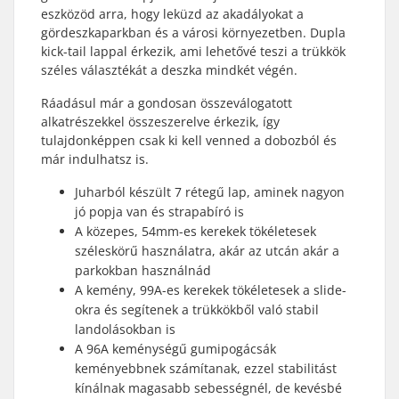
eszközöd arra, hogy leküzd az akadályokat a
gördeszkaparkban és a városi környezetben. Dupla
kick-tail lappal érkezik, ami lehetővé teszi a trükkök
széles választékát a deszka mindkét végén.
Ráadásul már a gondosan összeválogatott
alkatrészekkel összeszerelve érkezik, így
tulajdonképpen csak ki kell venned a dobozból és
már indulhatsz is.
Juharból készült 7 rétegű lap, aminek nagyon
jó popja van és strapabíró is
A közepes, 54mm-es kerekek tökéletesek
széleskörű használatra, akár az utcán akár a
parkokban használnád
A kemény, 99A-es kerekek tökéletesek a slide-
okra és segítenek a trükkökből való stabil
landolásokban is
A 96A keménységű gumipogácsák
keményebbnek számítanak, ezzel stabilitást
kínálnak magasabb sebességnél, de kevésbé