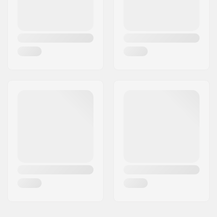
Kerék anyaga:
PU anyag
Csapágy precízió:
ABEC-7
Függő típusa:
Standard kingpin,
Standard függő
Hanger szélessége:
129mm (5")
Párnázás:
96A
Griptape:
Előre felragasztott
griptape