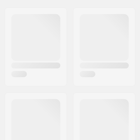
Cím:
RICHARD-BYRD-STR. 12
Irányítószám:
50829
Város:
Köln
Ország:
Németország