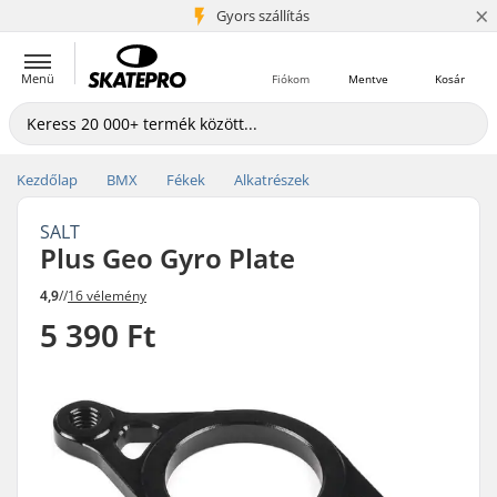
×
5+ millió ügyfél
Gyors szállítás
Menü
Fiókom
Mentve
Kosár
Kezdőlap
BMX
Fékek
Alkatrészek
SALT
Plus Geo Gyro Plate
4,9
//
16 vélemény
5 390 Ft