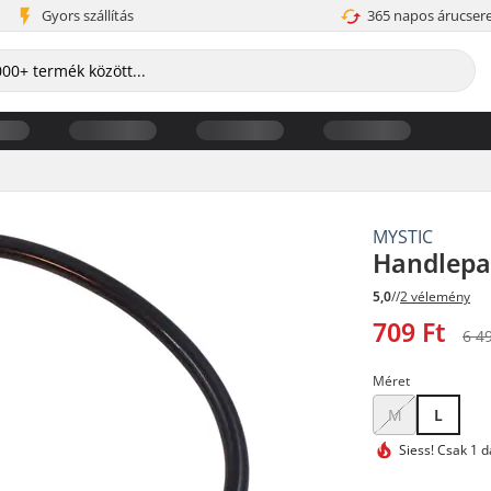
Gyors szállítás
365 napos árucser
MYSTIC
Handlepa
5,0
//
2 vélemény
709 Ft
6 4
Méret
M
L
Siess!
Csak 1 d