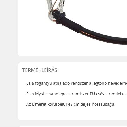
TERMÉKLEÍRÁS
Ez a fogantyú áthaladó rendszer a legtöbb hevederhe
Ez a Mystic handlepass rendszer PU csővel rendelkez
Az L méret körülbelül 48 cm teljes hosszúságú.