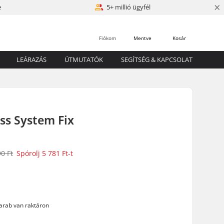
×
e
5+ millió ügyfél
Fiókom
Mentve
Kosár
LEÁRAZÁS
ÚTMUTATÓK
SEGÍTSÉG & KAPCSOLAT
ss System Fix
90 Ft
Spórolj
5 781 Ft
-t
arab van raktáron