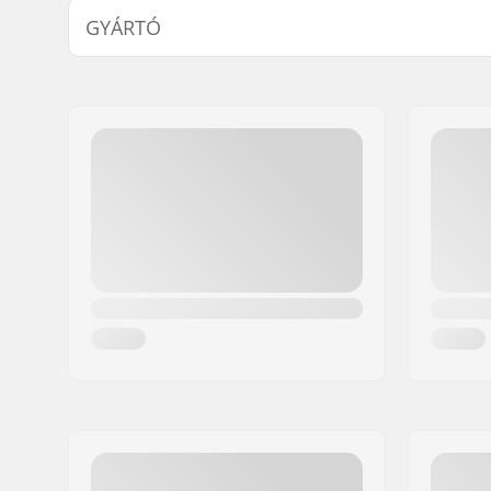
GYÁRTÓ
Név:
North Actionsports Group
Cím:
Lageweg 34
Irányítószám:
2222
Város:
AG Katwijk
Ország:
Hollandia