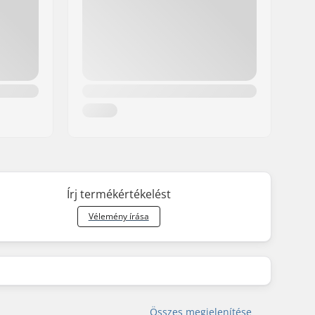
Írj termékértékelést
Vélemény írása
Összes megjelenítése