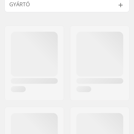
GYÁRTÓ
1.25"
32mm
1.5"
38mm
Név:
Circus Circus ApS
Cím:
Australiensvej 20. st. th.
Irányítószám:
2100
Város:
Copenhagen
Ország:
Dánia