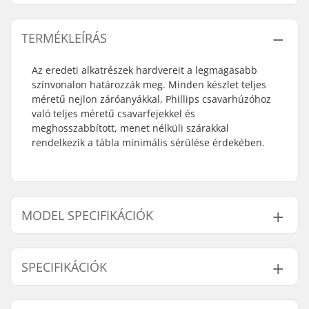
TERMÉKLEÍRÁS
Az eredeti alkatrészek hardvereit a legmagasabb
színvonalon határozzák meg. Minden készlet teljes
méretű nejlon záróanyákkal, Phillips csavarhúzóhoz
való teljes méretű csavarfejekkel és
meghosszabbított, menet nélküli szárakkal
rendelkezik a tábla minimális sérülése érdekében.
MODEL SPECIFIKÁCIÓK
Modell
Kompressziós csavar hossza
SPECIFIKÁCIÓK
7/8"
22mm
1"
25mm
Darab/Csomag:
8