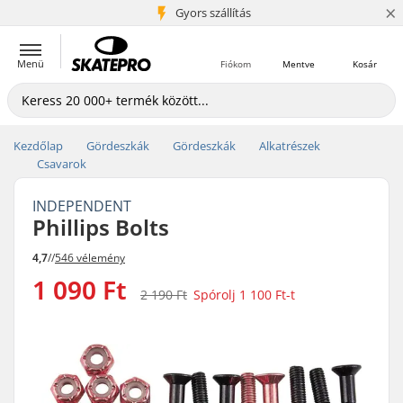
×
5+ millió ügyfél
Gyors szállítás
Menü
Fiókom
Mentve
Kosár
Kezdőlap
Gördeszkák
Gördeszkák
Alkatrészek
Csavarok
INDEPENDENT
Phillips Bolts
4,7
//
546 vélemény
1 090 Ft
2 190 Ft
Spórolj
1 100 Ft
-t