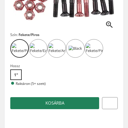
Szín:
Fekete/Piros
Hossz
1"
Raktáron (5+ szett)
KOSÁRBA