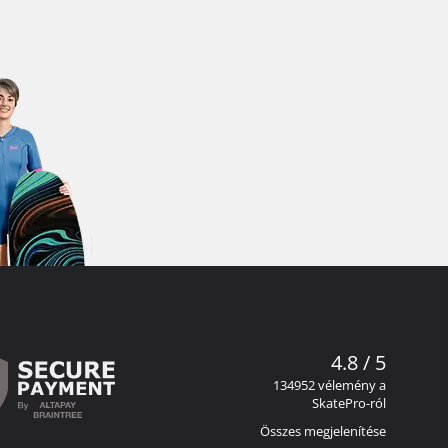
4.8 / 5
134952 vélemény a
SkatePro-ról
Összes megjelenítése