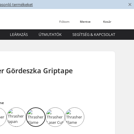
×
asonló termékeket
Fiókom
Mentve
Kosár
LEÁRAZÁS
ÚTMUTATÓK
SEGÍTSÉG & KAPCSOLAT
er Gördeszka Griptape
me