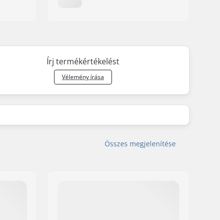
Írj termékértékelést
Vélemény írása
Összes megjelenítése