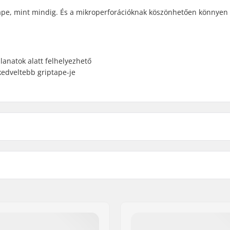
pe, mint mindig. És a mikroperforációknak köszönhetően könnyen
lanatok alatt felhelyezhető
kedveltebb griptape-je
3")
Width: