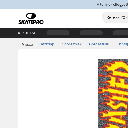
A termék elfogyott,
KEZDŐLAP
Kezdőlap
Gördeszkák
Gördeszkák
Gripta
Vissza