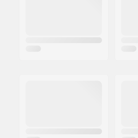
Város:
Copenhagen
Ország:
Dánia