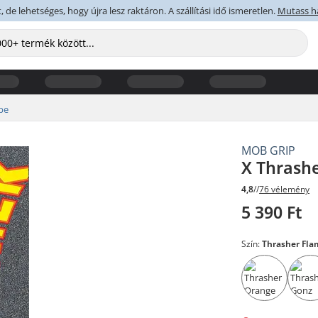
 de lehetséges, hogy újra lesz raktáron. A szállítási idő ismeretlen.
Mutass h
pe
MOB GRIP
X Thrash
4,8
//
76 vélemény
5 390 Ft
Szín:
Thrasher Fla