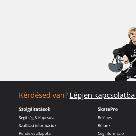
Kérdésed van?
Lépjen kapcsolatba
Szolgáltatások
SkatePro
Segítség & Kapcsolat
Belépés
Szállítási információk
Rólunk
Rendelés állapota
Céginformáció