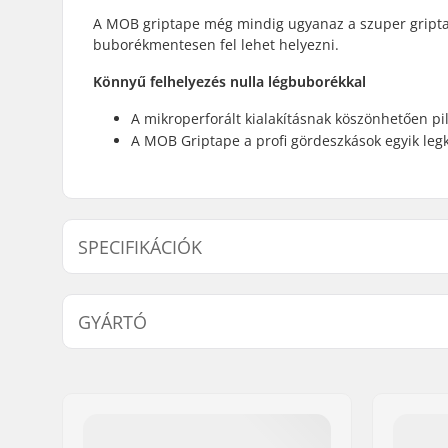
A MOB griptape még mindig ugyanaz a szuper gripta
buborékmentesen fel lehet helyezni.
Könnyű felhelyezés nulla légbuborékkal
A mikroperforált kialakításnak köszönhetően pil
A MOB Griptape a profi gördeszkások egyik leg
SPECIFIKÁCIÓK
Length:
83.8cm (3
GYÁRTÓ
Név:
Circus Circus ApS
Cím:
Australiensvej 20. st. th.
Irányítószám:
2100