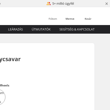
×
e
5+ millió ügyfél
Fiókom
Mentve
Kosár
LEÁRAZÁS
ÚTMUTATÓK
SEGÍTSÉG & KAPCSOLAT
lycsavar
Wheels