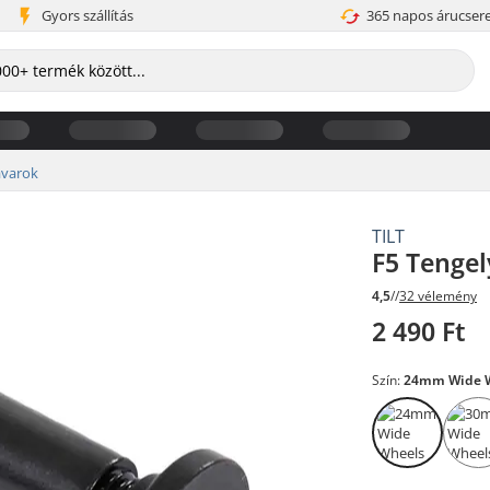
Gyors szállítás
365 napos árucser
avarok
TILT
F5 Tenge
4,5
//
32 vélemény
2 490 Ft
Szín:
24mm Wide 