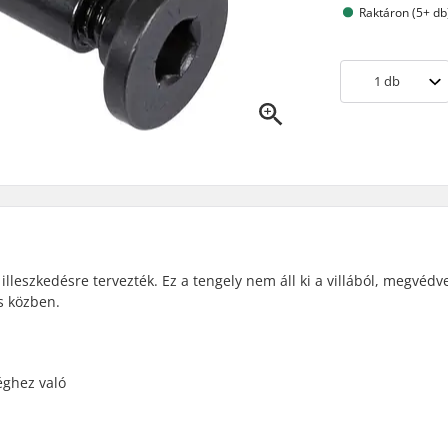
Raktáron (5+ db
1
db
 illeszkedésre tervezték. Ez a tengely nem áll ki a villából, megvédv
s közben.
éghez való