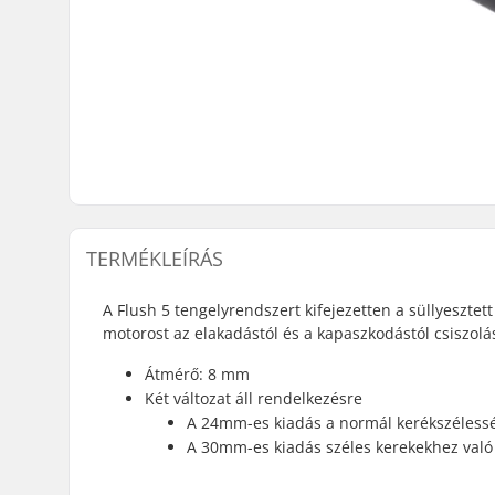
TERMÉKLEÍRÁS
A Flush 5 tengelyrendszert kifejezetten a süllyesztett
motorost az elakadástól és a kapaszkodástól csiszolá
Átmérő: 8 mm
Két változat áll rendelkezésre
A 24mm-es kiadás a normál kerékszéless
A 30mm-es kiadás széles kerekekhez való