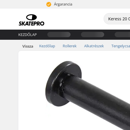
Árgarancia
KEZDŐLAP
Kezdőlap
Rollerek
Alkatrészek
Tengelycs
Vissza