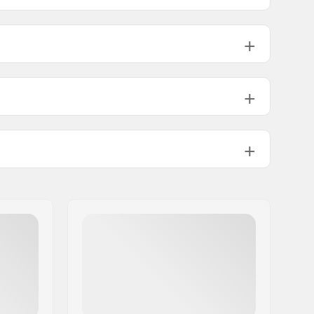
39mm
45mm