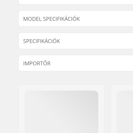
MODEL SPECIFIKÁCIÓK
Modell
Tengelycsa
SPECIFIKÁCIÓK
Tengely átmérője:
8mm
IMPORTŐR
Név:
Centrano ApS
Cím:
Omega 6
Irányítószám:
8382
Város:
Hinnerup
Ország:
Dánia