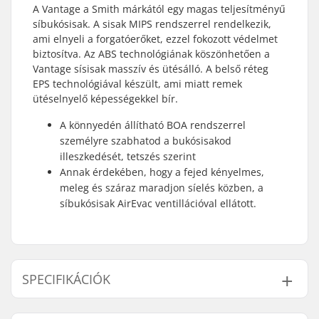
A Vantage a Smith márkától egy magas teljesítményű
síbukósisak. A sisak MIPS rendszerrel rendelkezik,
ami elnyeli a forgatóerőket, ezzel fokozott védelmet
biztosítva. Az ABS technológiának köszönhetően a
Vantage sísisak masszív és ütésálló. A belső réteg
EPS technológiával készült, ami miatt remek
ütéselnyelő képességekkel bír.
A könnyedén állítható BOA rendszerrel
személyre szabhatod a bukósisakod
illeszkedését, tetszés szerint
Annak érdekében, hogy a fejed kényelmes,
meleg és száraz maradjon síelés közben, a
síbukósisak AirEvac ventillációval ellátott.
SPECIFIKÁCIÓK
Ventilláció:
Igen, Air Evac