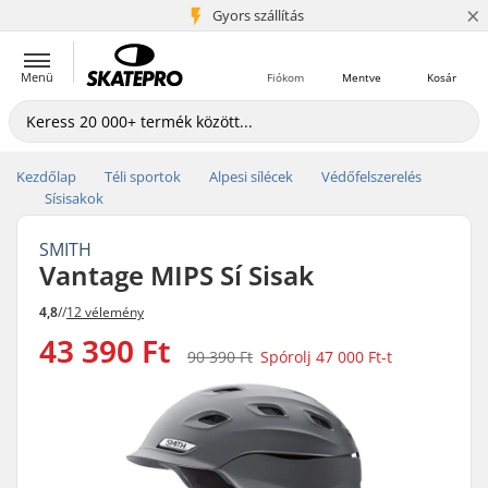
×
5+ millió ügyfél
Gyors szállítás
Menü
Fiókom
Mentve
Kosár
Kezdőlap
Téli sportok
Alpesi sílécek
Védőfelszerelés
Sísisakok
SMITH
Vantage MIPS Sí Sisak
4,8
//
12 vélemény
43 390 Ft
90 390 Ft
Spórolj
47 000 Ft
-t