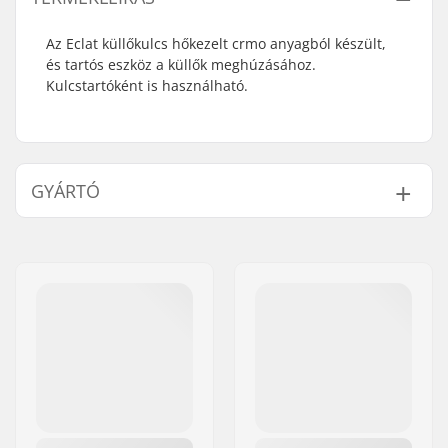
Az Eclat küllőkulcs hőkezelt crmo anyagból készült,
és tartós eszköz a küllők meghúzásához.
Kulcstartóként is használható.
GYÁRTÓ
Név:
We Make Things GmbH
Cím:
RICHARD-BYRD-STR. 12
Irányítószám:
50829
Város:
Köln
Ország:
Németország