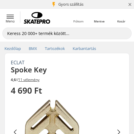
×
5+ millió ügyfél
Gyors szállítás
Menü
Fiókom
Mentve
Kosár
Kezdőlap
BMX
Tartozékok
Karbantartás
ECLAT
Spoke Key
4,6
//
11 vélemény
4 690 Ft