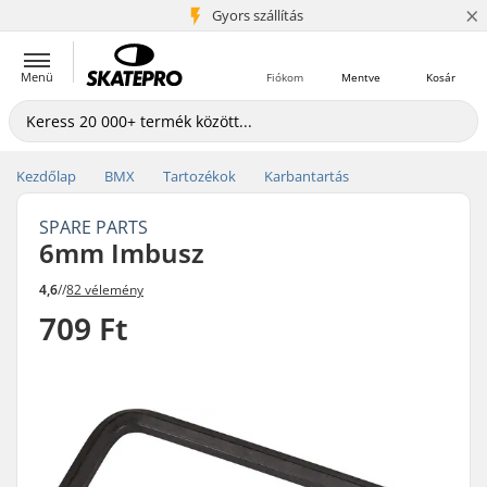
×
5+ millió ügyfél
Gyors szállítás
Menü
Fiókom
Mentve
Kosár
Kezdőlap
BMX
Tartozékok
Karbantartás
SPARE PARTS
6mm Imbusz
4,6
//
82 vélemény
709 Ft