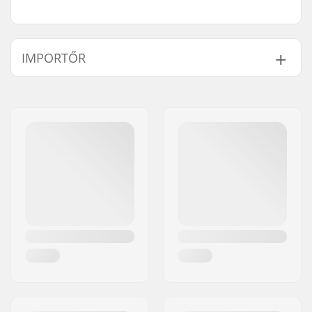
IMPORTŐR
Név:
Centrano ApS
Cím:
Omega 6
Irányítószám:
8382
Város:
Hinnerup
Ország:
Dánia