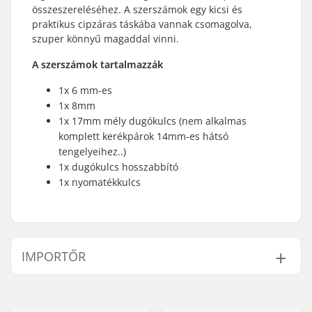
összeszereléséhez. A szerszámok egy kicsi és
praktikus cipzáras táskába vannak csomagolva,
szuper könnyű magaddal vinni.
A szerszámok tartalmazzák
1x 6 mm-es
1x 8mm
1x 17mm mély dugókulcs (nem alkalmas
komplett kerékpárok 14mm-es hátsó
tengelyeihez..)
1x dugókulcs hosszabbító
1x nyomatékkulcs
IMPORTŐR
Név:
Centrano ApS
Cím:
Omega 6