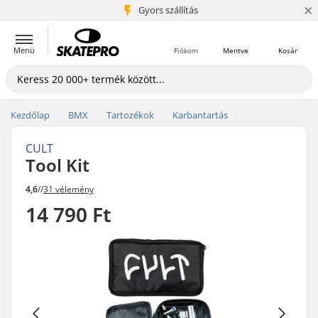
×
5+ millió ügyfél
Gyors szállítás
Menü
Fiókom
Mentve
Kosár
Kezdőlap
BMX
Tartozékok
Karbantartás
CULT
Tool Kit
4,6
//
31 vélemény
14 790 Ft