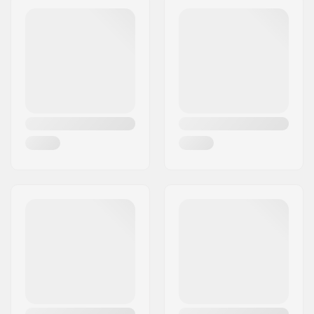
Irányítószám:
8382
Város:
Hinnerup
Ország:
Dánia