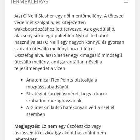
TERMÉKLEÍRÁS
A(z) O'Neill Slasher egy női mentőmellény. A törzsed
védelmét szolgálja, és kifejezetten
wakeboardozáshoz lett tervezve. Az egyedülálló,
alacsony sűrűségű polietilén NytroLite habot
használva a(z) O'Neill egy nagyon könnyű és gyorsan
száradó ütésálló mellényt hozott létre.
Összefoglalva, a(z) Slasher egy kimagasló minőségű
ütésálló mellény, ami garantáltan növeli a
teljesítményedet a vízen.
Anatomical Flex Points biztosítja a
mozgásszabadságát
Stratégiai karnyílásméret, hogy a karok
szabadon mozoghassanak
A Glideskin külső hatékonyan véd a széllel
szemben
Megjegyzés
: Ez
nem
egy úszóeszköz vagy
úszássegítő eszköz így aként használni nem
lehetséges