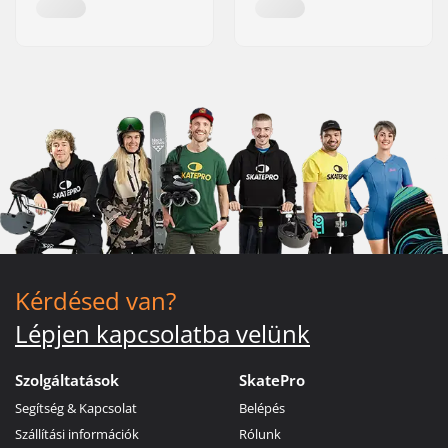
Kérdésed van?
Lépjen kapcsolatba velünk
Szolgáltatások
SkatePro
Segítség & Kapcsolat
Belépés
Szállítási információk
Rólunk