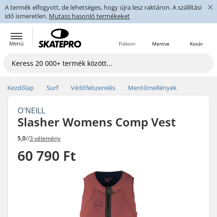
×
A termék elfogyott, de lehetséges, hogy újra lesz raktáron. A szállítási
idő ismeretlen.
Mutass hasonló termékeket
Menü
Fiókom
Mentve
Kosár
Kezdőlap
Surf
Védőfelszerelés
Mentőmellények
O'NEILL
Slasher Womens Comp Vest
5,0
//
3 vélemény
60 790 Ft