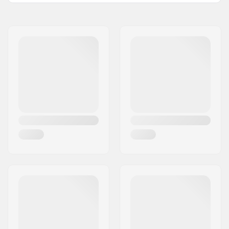
Extra Funkciók:
Rim strip
Név:
Centrano ApS
Felni Anyaga:
6061-T6 alloy
Cím:
Omega 6
BMX kerék:
Front
Irányítószám:
8382
Kerékátmérő:
22"
Város:
Hinnerup
Kerékagy:
Zárt csapágy
Ország:
Dánia
Tengely átmérő:
10mm
A küllők száma:
36
BMX Felni Típus:
Dupla falú felni
BMX Tengely Típus:
Male
Kerékagy védő:
Nem tartalmazza