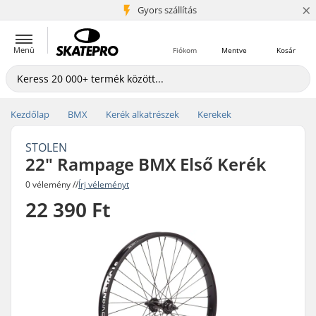
×
5+ millió ügyfél
Gyors szállítás
Menü
Fiókom
Mentve
Kosár
Kezdőlap
BMX
Kerék alkatrészek
Kerekek
STOLEN
22" Rampage BMX Első Kerék
0 vélemény //
Írj véleményt
22 390 Ft