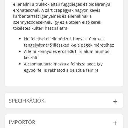
ellenállni a trükkök általi függőleges és oldalirányú
erőhatásonak. A zárt csapágyak nagyon kevés
karbantartást igényelnek és ellenállnak a
szennyeződéseknek, így ez a Stolen első kerék
tökéletes kültéri használatra.
Ne felejtsd el ellenőrizni, hogy a 10mm-es
tengelyátmérő illeszkedik-e a pegek méretéhez
A felni könnyű és erős 6061-T6 alumíniumból
készült
A csomag tartalmazza a felniszalagot, így
egyből fel is rakhatod a belsőt a felnire
SPECIFIKÁCIÓK
BMX stílus:
Freestyle BMX, Big
IMPORTŐR
Wheel Bikes