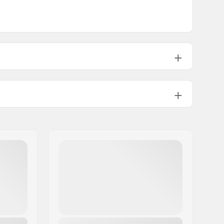
Non-driver Side
16
Male
Nem tartalmazza
499g