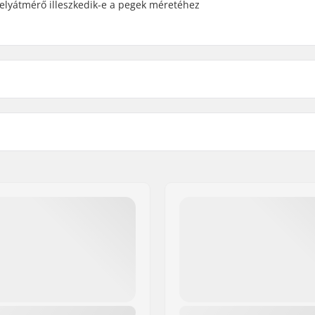
gelyátmérő illeszkedik-e a pegek méretéhez
 BMX
Hajtás oldal:
m
A küllők száma:
BMX Tengely Típus:
Kerékagy védő:
Súly: