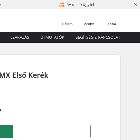
×
e
5+ millió ügyfél
Fiókom
Mentve
Kosár
LEÁRAZÁS
ÚTMUTATÓK
SEGÍTSÉG & KAPCSOLAT
BMX Első Kerék
)
A