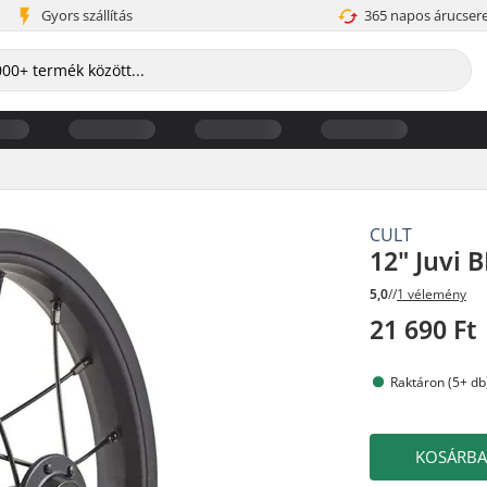
Gyors szállítás
365 napos árucser
CULT
12" Juvi 
5,0
//
1 vélemény
21 690 Ft
Raktáron (5+ db
KOSÁRB