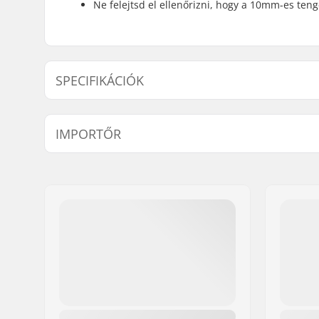
Ne felejtsd el ellenőrizni, hogy a 10mm-es ten
SPECIFIKÁCIÓK
BMX stílus:
Freestyle
IMPORTŐR
Felni Anyaga:
Aluminu
BMX kerék:
Front
Név:
Centrano ApS
Kerékátmérő:
12"
Cím:
Omega 6
Tengely átmérő:
10mm
Irányítószám:
8382
Város:
Hinnerup
Ország:
Dánia