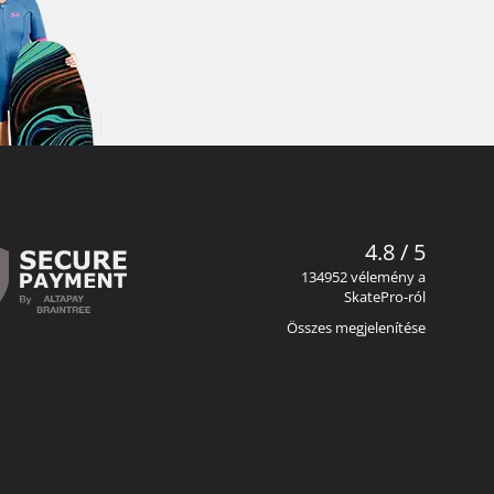
4.8 / 5
134952 vélemény a
SkatePro-ról
Összes megjelenítése