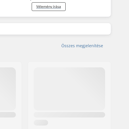
Vélemény írása
Összes megjelenítése