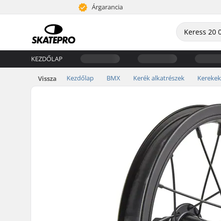
Árgarancia
KEZDŐLAP
Kezdőlap
BMX
Kerék alkatrészek
Kerekek
Vissza