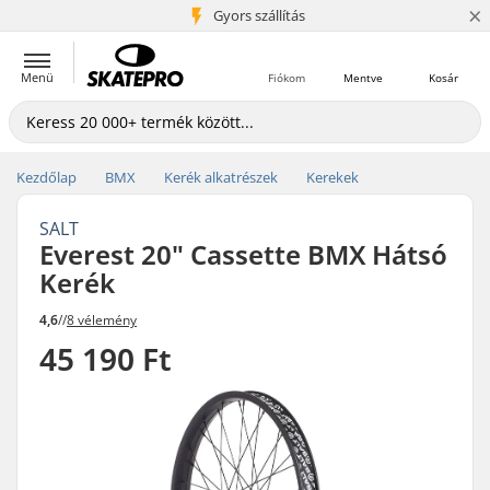
×
5+ millió ügyfél
Gyors szállítás
Menü
Fiókom
Mentve
Kosár
Kezdőlap
BMX
Kerék alkatrészek
Kerekek
SALT
Everest 20" Cassette BMX Hátsó
Kerék
4,6
//
8 vélemény
45 190 Ft