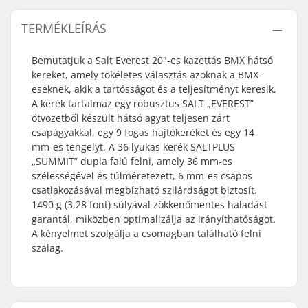
TERMÉKLEÍRÁS
Bemutatjuk a Salt Everest 20"-es kazettás BMX hátsó
kereket, amely tökéletes választás azoknak a BMX-
eseknek, akik a tartósságot és a teljesítményt keresik.
A kerék tartalmaz egy robusztus SALT „EVEREST”
ötvözetből készült hátsó agyat teljesen zárt
csapágyakkal, egy 9 fogas hajtókeréket és egy 14
mm-es tengelyt. A 36 lyukas kerék SALTPLUS
„SUMMIT” dupla falú felni, amely 36 mm-es
szélességével és túlméretezett, 6 mm-es csapos
csatlakozásával megbízható szilárdságot biztosít.
1490 g (3,28 font) súlyával zökkenőmentes haladást
garantál, miközben optimalizálja az irányíthatóságot.
A kényelmet szolgálja a csomagban található felni
szalag.