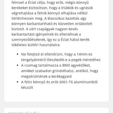
felnivel a Éclat célja, hogy erős, mégis könnyű
kerekeket biztosítson, hogy a trükkök és ugrások
végrehajtása a felnik könnyű elhajlása nélkül
történhessen meg. A klasszikus kazettás agy
könnyen karbantartható és közvetlen erőátvitelt
biztosít. A zárt csapágyak nagyon kevés
karbantartást igényelnek és ellenállnak a
szennyeződéseknek, így ez a Éclat hátsó kerék
tökéletes kültéri használatra.
Ne felejtsd el ellenőrizni, hogy a 14mm-es
tengelyátmérő illeszkedik-e a pegek méretéhez
A csomag tartalmazza a BMX agyvédőket,
amikkel szabadon grindolhatsz, anélkül, hogy
megsérülnének a kerékagyaid
A felni könnyű és erős 6061-T6 alumíniumból
készült