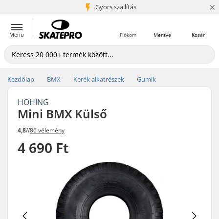
×
5+ millió ügyfél
Gyors szállítás
Menü
Fiókom
Mentve
Kosár
Kezdőlap
BMX
Kerék alkatrészek
Gumik
HOHING
Mini BMX Külső
4,8
//
86 vélemény
4 690 Ft