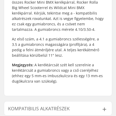
összes Rocker Mini BMX kerékpárral, Rocker Rolla
Big Wheel Scooterrel és Wildcat Mini BMX
kerékpárral. Kérjük, tekintse meg a - kompatibilis
alkatrészek rovatunkat. Azt is vegye figyelembe, hogy
ez csak egy gumiabroncs, és a csövet nem
tartalmazza. A gumiabroncs mérete 4.10/3.50-4.
Az első szám, a 4.1 a gumiabroncs szélességére, a
3.5 a gumiabroncs magasságára (profiljára), a 4
pedig a felni átmérőjére utal. A teljes kerékátmérő
beállítása körülbelül 11" lesz.
Megjegyzés:
A keréktárcsát szét kell szerelnie a
keréktárcsát a gumiabroncs vagy a cső cseréjéhez
(ehhez egy 5 mm-es imbuszkulcsra és egy 13 mm-es
dugókulcsra van szükség).
KOMPATIBILIS ALKATRÉSZEK